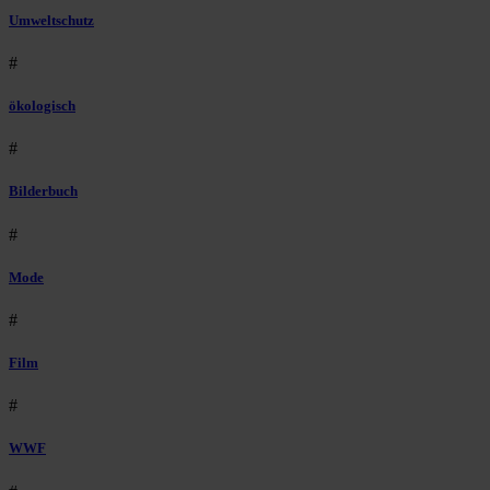
Umweltschutz
#
ökologisch
#
Bilderbuch
#
Mode
#
Film
#
WWF