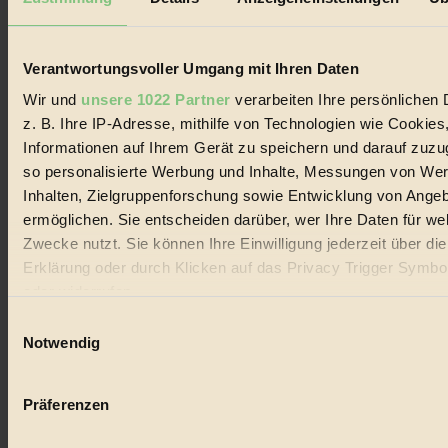
Biorama steht für einen nachhaltigen Lebensstil und bewussten
Lebenswandel. Es ist eine moderne Plattform für Ideen, Menschen
und Produkte, ein Leitfaden im schnell wachsenden Markt des
Handels mit Bioprodukten, des Fair-Trade sowie der Branche
Verantwortungsvoller Umgang mit Ihren Daten
alternativer Energien.
Wir und
unsere 1022 Partner
verarbeiten Ihre persönlichen 
Social Media
z. B. Ihre IP-Adresse, mithilfe von Technologien wie Cookies
22.601 Fans auf Facebook
Informationen auf Ihrem Gerät zu speichern und darauf zuzu
3.415 Follower auf Twitter
Folge uns auf Instagram
so personalisierte Werbung und Inhalte, Messungen von We
Themen
Inhalten, Zielgruppenforschung sowie Entwicklung von Ange
#
ermöglichen. Sie entscheiden darüber, wer Ihre Daten für we
Zwecke nutzt. Sie können Ihre Einwilligung jederzeit über di
Bio
Erklärung oder durch Klicken auf das Privacy Trigger Symbo
#
oder widerrufen
Einwilligungsauswahl
Nachhaltigkeit
Wenn Sie es erlauben, würden wir auch gerne:
Notwendig
#
Informationen über Ihre geografische Lage erfassen, 
auf einige Meter genau sein können
Vegan
Präferenzen
Ihr Gerät durch aktives Scannen nach bestimmten 
#
(Fingerprinting) identifizieren