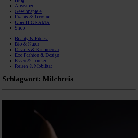
Blog
Ausgaben
Gewinnspiele
Events & Termine
Über BIORAMA
Shop
Beauty & Fitness
Bio & Natur
Diskurs & Kommentar
Eco Fashion & Design
Essen & Trinken
Reisen & Mobilität
Schlagwort:
Milchreis