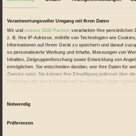
Biorama steht für einen nachhaltigen Lebensstil und bewussten
Lebenswandel. Es ist eine moderne Plattform für Ideen, Menschen
und Produkte, ein Leitfaden im schnell wachsenden Markt des
Handels mit Bioprodukten, des Fair-Trade sowie der Branche
Verantwortungsvoller Umgang mit Ihren Daten
alternativer Energien.
Wir und
unsere 1022 Partner
verarbeiten Ihre persönlichen 
Social Media
z. B. Ihre IP-Adresse, mithilfe von Technologien wie Cookies
22.601 Fans auf Facebook
Informationen auf Ihrem Gerät zu speichern und darauf zuzu
3.415 Follower auf Twitter
Folge uns auf Instagram
so personalisierte Werbung und Inhalte, Messungen von We
Themen
Inhalten, Zielgruppenforschung sowie Entwicklung von Ange
#
ermöglichen. Sie entscheiden darüber, wer Ihre Daten für we
Zwecke nutzt. Sie können Ihre Einwilligung jederzeit über di
Bio
Erklärung oder durch Klicken auf das Privacy Trigger Symbo
#
oder widerrufen
Einwilligungsauswahl
Nachhaltigkeit
Wenn Sie es erlauben, würden wir auch gerne:
Notwendig
#
Informationen über Ihre geografische Lage erfassen, 
auf einige Meter genau sein können
Vegan
Präferenzen
Ihr Gerät durch aktives Scannen nach bestimmten 
#
(Fingerprinting) identifizieren