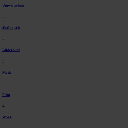
Umweltschutz
#
ökologisch
#
Bilderbuch
#
Mode
#
Film
#
WWF