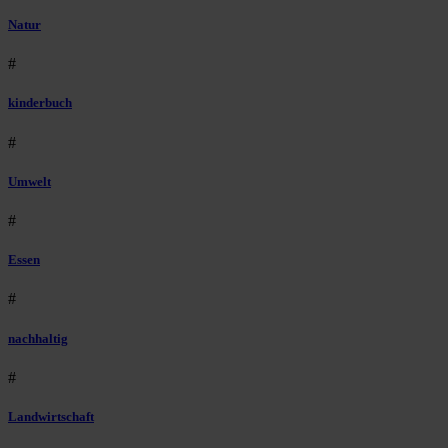
Natur
#
kinderbuch
#
Umwelt
#
Essen
#
nachhaltig
#
Landwirtschaft