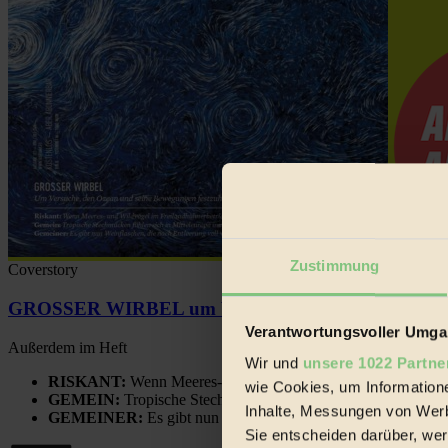
Zustimmung
Coverstory
GROSSER WIRBEL um Versuche, den Ozean und sein
Verantwortungsvoller Umgan
Außerdem im Heft
Wir und
unsere 1022 Partne
RISKANT:
Wenn Meeres- und Wildvögel im Freilandhühnerbe
wie Cookies, um Information
GEMEIN:
Tropische Stechmücken fühlen sich in Mitteleuropa
Inhalte, Messungen von Werb
GEMEINER:
Es gibt nun Weinflaschen, die nach Entleerung
Sie entscheiden darüber, wer