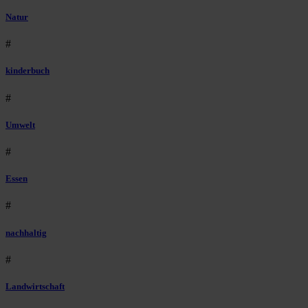
Natur
#
kinderbuch
#
Umwelt
#
Essen
#
nachhaltig
#
Landwirtschaft