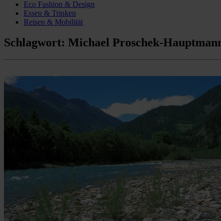
Eco Fashion & Design
Essen & Trinken
Reisen & Mobilität
Schlagwort:
Michael Proschek-Hauptman