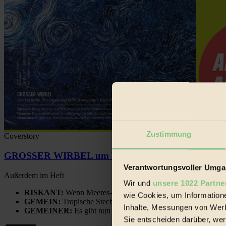
Zustimmung
Coverstory
GROSSER WIRBEL um Versuche, den Ozean und sein
Verantwortungsvoller Umgan
Außerdem im Heft
Wir und
unsere 1022 Partne
RISKANT:
Wenn Meeres- und Wildvögel im Freilandhühnerbe
wie Cookies, um Information
GEMEIN:
Tropische Stechmücken fühlen sich in Mitteleuropa
Inhalte, Messungen von Werb
GEMEINER:
Es gibt nun Weinflaschen, die nach Entleerung
Sie entscheiden darüber, wer