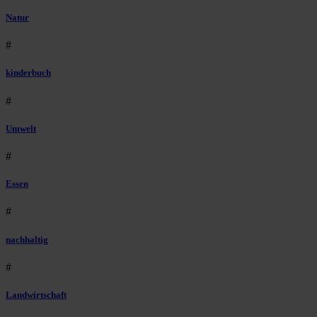
Natur
#
kinderbuch
#
Umwelt
#
Essen
#
nachhaltig
#
Landwirtschaft