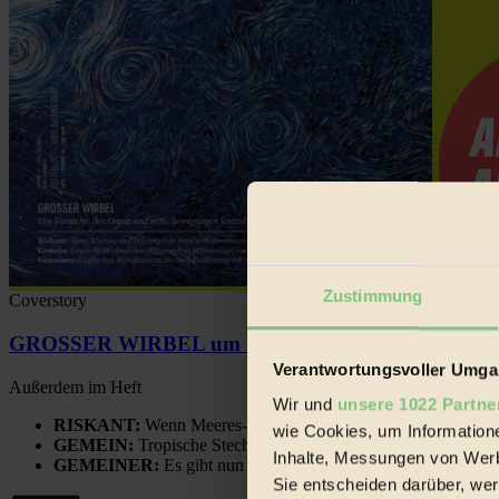
Zustimmung
Coverstory
GROSSER WIRBEL um Versuche, den Ozean und sein
Verantwortungsvoller Umgan
Außerdem im Heft
Wir und
unsere 1022 Partne
RISKANT:
Wenn Meeres- und Wildvögel im Freilandhühnerbe
wie Cookies, um Information
GEMEIN:
Tropische Stechmücken fühlen sich in Mitteleuropa
Inhalte, Messungen von Werb
GEMEINER:
Es gibt nun Weinflaschen, die nach Entleerung
Sie entscheiden darüber, wer