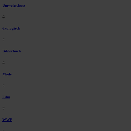
Umweltschutz
#
ökologisch
#
Bilderbuch
#
Mode
#
Film
#
WWF