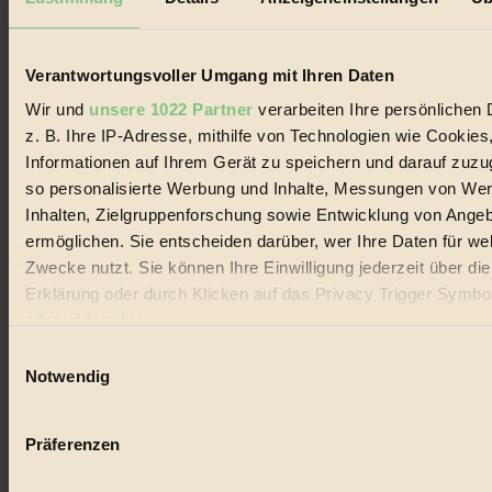
Biorama steht für einen nachhaltigen Lebensstil und bewussten
Lebenswandel. Es ist eine moderne Plattform für Ideen, Menschen
und Produkte, ein Leitfaden im schnell wachsenden Markt des
Handels mit Bioprodukten, des Fair-Trade sowie der Branche
Verantwortungsvoller Umgang mit Ihren Daten
alternativer Energien.
Wir und
unsere 1022 Partner
verarbeiten Ihre persönlichen 
Social Media
z. B. Ihre IP-Adresse, mithilfe von Technologien wie Cookies
22.601 Fans auf Facebook
Informationen auf Ihrem Gerät zu speichern und darauf zuzu
3.415 Follower auf Twitter
Folge uns auf Instagram
so personalisierte Werbung und Inhalte, Messungen von We
Themen
Inhalten, Zielgruppenforschung sowie Entwicklung von Ange
#
ermöglichen. Sie entscheiden darüber, wer Ihre Daten für we
Zwecke nutzt. Sie können Ihre Einwilligung jederzeit über di
Bio
Erklärung oder durch Klicken auf das Privacy Trigger Symbo
#
oder widerrufen
Einwilligungsauswahl
Nachhaltigkeit
Wenn Sie es erlauben, würden wir auch gerne:
Notwendig
#
Informationen über Ihre geografische Lage erfassen, 
auf einige Meter genau sein können
Vegan
Präferenzen
Ihr Gerät durch aktives Scannen nach bestimmten 
#
(Fingerprinting) identifizieren