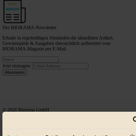
Der BIORAMA-Newsletter
Erhalte in regelmäßigen Abständen die aktuellsten Artikel,
Gewinnspiele & Ausgaben übersichtlich aufbereitet vom
BIORAMA-Magazin per E-Mail.
Jetzt eintragen:
© 2026 Biorama GmbH
Impressum & Disclaimer
Datenschutz
Mediadaten