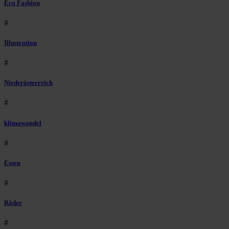
Eco Fashion
#
Illustration
#
Niederösterreich
#
klimawandel
#
Essen
#
Räder
#