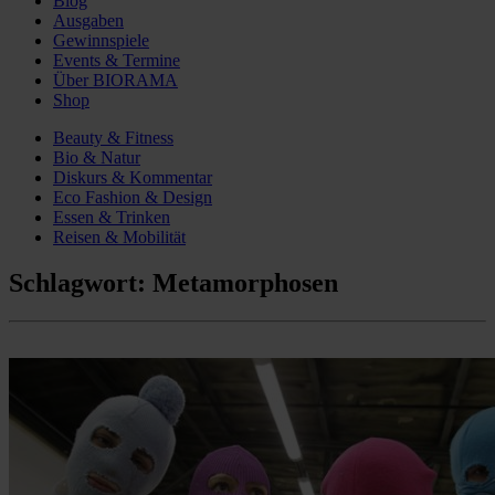
Blog
Ausgaben
Gewinnspiele
Events & Termine
Über BIORAMA
Shop
Beauty & Fitness
Bio & Natur
Diskurs & Kommentar
Eco Fashion & Design
Essen & Trinken
Reisen & Mobilität
Schlagwort:
Metamorphosen