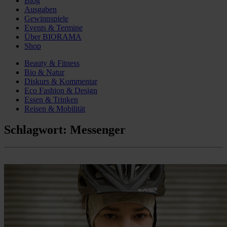
Blog
Ausgaben
Gewinnspiele
Events & Termine
Über BIORAMA
Shop
Beauty & Fitness
Bio & Natur
Diskurs & Kommentar
Eco Fashion & Design
Essen & Trinken
Reisen & Mobilität
Schlagwort:
Messenger