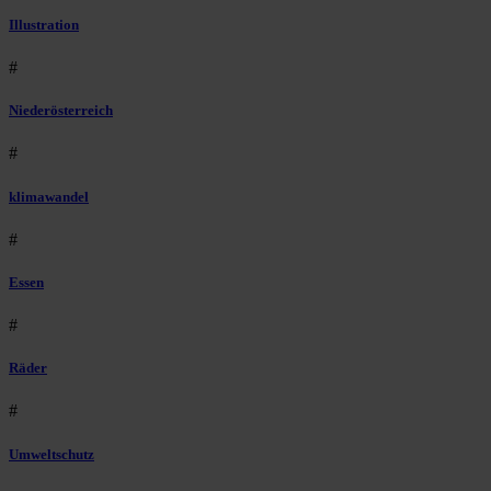
Illustration
#
Niederösterreich
#
klimawandel
#
Essen
#
Räder
#
Umweltschutz