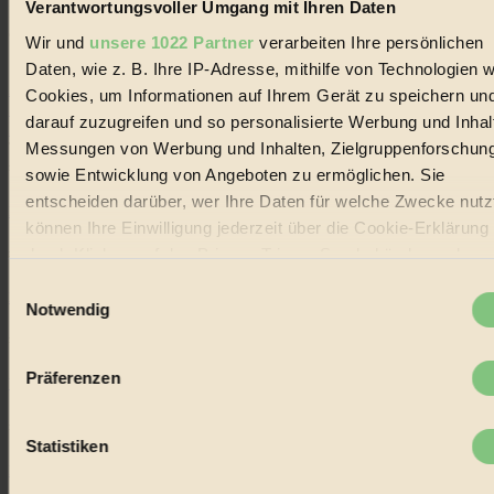
Verantwortungsvoller Umgang mit Ihren Daten
Handels mit Bioprodukten, des Fair-Trade sowie der Branche
alternativer Energien.
Wir und
unsere 1022 Partner
verarbeiten Ihre persönlichen
Daten, wie z. B. Ihre IP-Adresse, mithilfe von Technologien w
Social Media
22.601 Fans auf Facebook
Cookies, um Informationen auf Ihrem Gerät zu speichern un
3.415 Follower auf Twitter
darauf zuzugreifen und so personalisierte Werbung und Inhal
Folge uns auf Instagram
Messungen von Werbung und Inhalten, Zielgruppenforschun
Themen
#
sowie Entwicklung von Angeboten zu ermöglichen. Sie
entscheiden darüber, wer Ihre Daten für welche Zwecke nutzt
Bio
können Ihre Einwilligung jederzeit über die Cookie-Erklärung
durch Klicken auf das Privacy Trigger Symbol ändern oder
#
widerrufen
Einwilligungsauswahl
Nachhaltigkeit
Notwendig
Wenn Sie es erlauben, würden wir auch gerne:
#
Informationen über Ihre geografische Lage erfassen,
Präferenzen
Vegan
welche bis auf einige Meter genau sein können
Ihr Gerät durch aktives Scannen nach bestimmten
#
Merkmalen (Fingerprinting) identifizieren
Statistiken
Lebensmittel
Erfahren Sie mehr darüber, wie Ihre persönlichen Daten