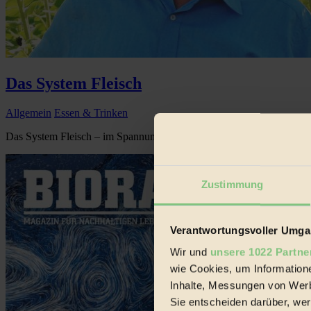
Das System Fleisch
Allgemein
Essen & Trinken
Das System Fleisch – im Spannungsfeld von Ideologie und Agrarindust
Zustimmung
Verantwortungsvoller Umgan
Wir und
unsere 1022 Partne
wie Cookies, um Information
Inhalte, Messungen von Werb
Sie entscheiden darüber, wer