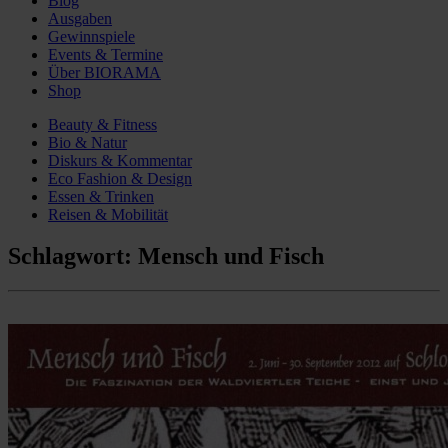
Blog
Ausgaben
Gewinnspiele
Events & Termine
Über BIORAMA
Shop
Beauty & Fitness
Bio & Natur
Diskurs & Kommentar
Eco Fashion & Design
Essen & Trinken
Reisen & Mobilität
Schlagwort:
Mensch und Fisch