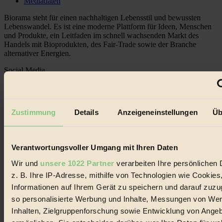
Mediadaten
Biorama steht für einen nachhaltigen Lebensstil und bewussten
Lebenswandel. Es ist eine moderne Plattform für Ideen, Menschen
und Produkte, ein Leitfaden im schnell wachsenden Markt des
Handels mit Bioprodukten, des Fair-Trade sowie der Branche
alternativer Energien.
Social Media
22.601 Fans auf Facebook
3.415 Follower auf Twitter
Folge uns auf Instagram
Themen
Zustimmung
Details
Anzeigeneinstellungen
Üb
#
Bio
Verantwortungsvoller Umgang mit Ihren Daten
#
Wir und
unsere 1022 Partner
verarbeiten Ihre persönlichen 
Nachhaltigkeit
z. B. Ihre IP-Adresse, mithilfe von Technologien wie Cookies
Informationen auf Ihrem Gerät zu speichern und darauf zuzu
#
so personalisierte Werbung und Inhalte, Messungen von We
Inhalten, Zielgruppenforschung sowie Entwicklung von Ange
Vegan