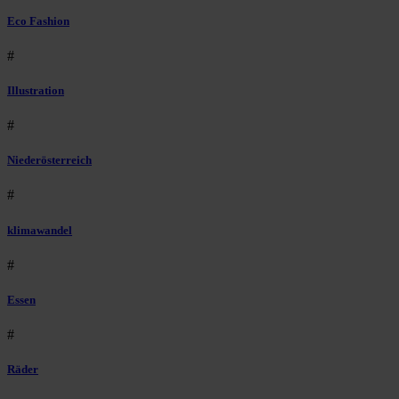
Eco Fashion
#
Illustration
#
Niederösterreich
#
klimawandel
#
Essen
#
Räder