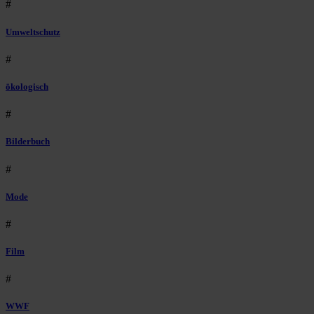
#
Umweltschutz
#
ökologisch
#
Bilderbuch
#
Mode
#
Film
#
WWF