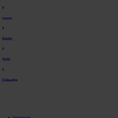
#
wasser
#
Kinder
#
Wald
#
Einkaufen
Impressum