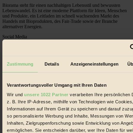
Biorama steht für einen nachhaltigen Lebensstil und bewussten
Lebenswandel. Es ist eine moderne Plattform für Ideen, Menschen
und Produkte, ein Leitfaden im schnell wachsenden Markt des
Handels mit Bioprodukten, des Fair-Trade sowie der Branche
alternativer Energien.
Social Media
22.601 Fans auf Facebook
3.415 Follower auf Twitter
Folge uns auf Instagram
Themen
#
Zustimmung
Details
Anzeigeneinstellungen
Üb
Bio
Verantwortungsvoller Umgang mit Ihren Daten
#
Wir und
unsere 1022 Partner
verarbeiten Ihre persönlichen 
Nachhaltigkeit
z. B. Ihre IP-Adresse, mithilfe von Technologien wie Cookies
Informationen auf Ihrem Gerät zu speichern und darauf zuzu
#
so personalisierte Werbung und Inhalte, Messungen von We
Vegan
Inhalten, Zielgruppenforschung sowie Entwicklung von Ange
ermöglichen. Sie entscheiden darüber, wer Ihre Daten für we