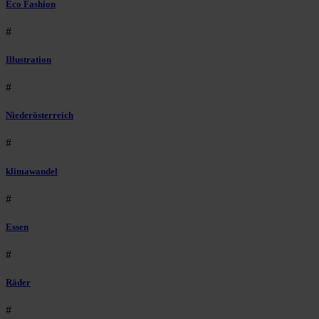
Eco Fashion
#
Illustration
#
Niederösterreich
#
klimawandel
#
Essen
#
Räder
#