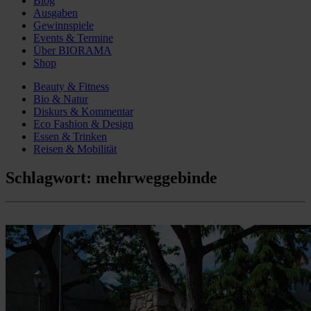
Blog
Ausgaben
Gewinnspiele
Events & Termine
Über BIORAMA
Shop
Beauty & Fitness
Bio & Natur
Diskurs & Kommentar
Eco Fashion & Design
Essen & Trinken
Reisen & Mobilität
Schlagwort:
mehrweggebinde