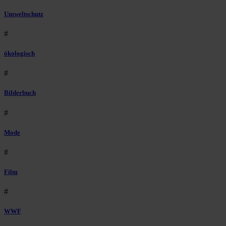
Umweltschutz
#
ökologisch
#
Bilderbuch
#
Mode
#
Film
#
WWF