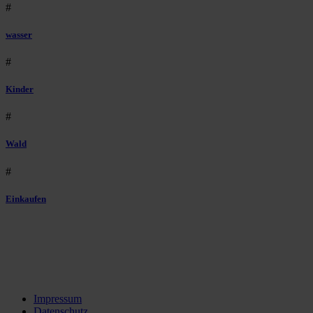
#
wasser
#
Kinder
#
Wald
#
Einkaufen
Impressum
Datenschutz