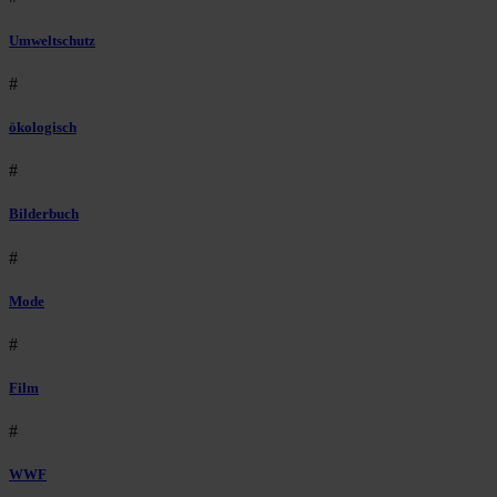
Umweltschutz
#
ökologisch
#
Bilderbuch
#
Mode
#
Film
#
WWF