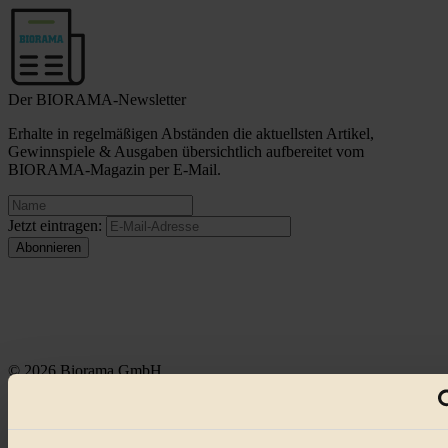
Der BIORAMA-Newsletter
Erhalte in regelmäßigen Abständen die aktuellsten Artikel,
Gewinnspiele & Ausgaben übersichtlich aufbereitet vom
BIORAMA-Magazin per E-Mail.
Jetzt eintragen:
© 2026 Biorama GmbH
Impressum & Disclaimer
Datenschutz
Mediadaten