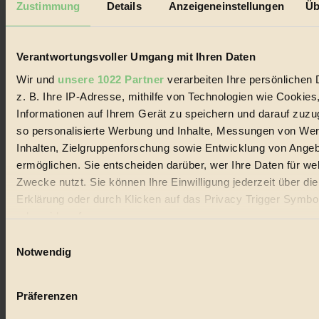
Zustimmung
Details
Anzeigeneinstellungen
Üb
Biorama steht für einen nachhaltigen Lebensstil und bewussten
Lebenswandel. Es ist eine moderne Plattform für Ideen, Menschen
und Produkte, ein Leitfaden im schnell wachsenden Markt des
Verantwortungsvoller Umgang mit Ihren Daten
Handels mit Bioprodukten, des Fair-Trade sowie der Branche
alternativer Energien.
Wir und
unsere 1022 Partner
verarbeiten Ihre persönlichen 
Social Media
z. B. Ihre IP-Adresse, mithilfe von Technologien wie Cookies
22.601 Fans auf Facebook
Informationen auf Ihrem Gerät zu speichern und darauf zuzu
3.415 Follower auf Twitter
so personalisierte Werbung und Inhalte, Messungen von We
Folge uns auf Instagram
Themen
Inhalten, Zielgruppenforschung sowie Entwicklung von Ange
#
ermöglichen. Sie entscheiden darüber, wer Ihre Daten für we
Zwecke nutzt. Sie können Ihre Einwilligung jederzeit über di
Bio
Erklärung oder durch Klicken auf das Privacy Trigger Symbo
#
oder widerrufen
Einwilligungsauswahl
Nachhaltigkeit
Wenn Sie es erlauben, würden wir auch gerne:
Notwendig
Informationen über Ihre geografische Lage erfassen, 
#
auf einige Meter genau sein können
Präferenzen
Vegan
Ihr Gerät durch aktives Scannen nach bestimmten 