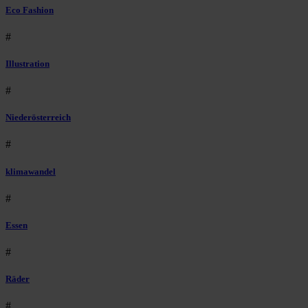
Eco Fashion
#
Illustration
#
Niederösterreich
#
klimawandel
#
Essen
#
Räder
#