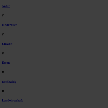
Natur
#
kinderbuch
#
Umwelt
#
Essen
#
nachhaltig
#
Landwirtschaft