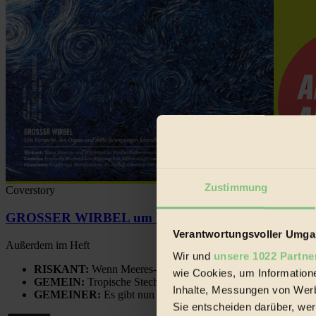
Zustimmung
Coverstory
GROSSER WIRBEL um Versuche, den Ozean und sein
Verantwortungsvoller Umgan
Außerdem im Heft
Wir und
unsere 1022 Partne
RISKANT:
Wenn Meeres- und Wildvögel im Freilandhühnerbe
wie Cookies, um Information
GEMEIN:
Tropische Stechmücken fühlen sich in Mitteleuropa
Inhalte, Messungen von Werb
GEMEINER:
Es gibt nun Weinflaschen, die nach Entleerung
Sie entscheiden darüber, wer