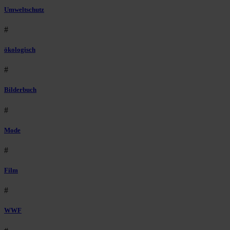
Umweltschutz
#
ökologisch
#
Bilderbuch
#
Mode
#
Film
#
WWF