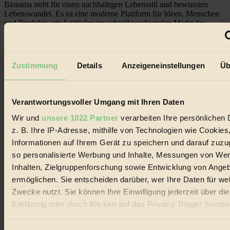
Biorama steht für einen nachhaltigen Lebensstil und bewussten
Lebenswandel. Es ist eine moderne Plattform für Ideen, Menschen
und Produkte, ein Leitfaden im schnell wachsenden Markt des
Handels mit Bioprodukten, des Fair-Trade sowie der Branche
alternativer Energien.
Social Media
Zustimmung
Details
Anzeigeneinstellungen
Üb
22.601 Fans auf Facebook
3.415 Follower auf Twitter
Folge uns auf Instagram
Themen
Verantwortungsvoller Umgang mit Ihren Daten
#
Wir und
unsere 1022 Partner
verarbeiten Ihre persönlichen 
Bio
z. B. Ihre IP-Adresse, mithilfe von Technologien wie Cookies
Informationen auf Ihrem Gerät zu speichern und darauf zuzu
#
so personalisierte Werbung und Inhalte, Messungen von We
Nachhaltigkeit
Inhalten, Zielgruppenforschung sowie Entwicklung von Ange
ermöglichen. Sie entscheiden darüber, wer Ihre Daten für we
#
Zwecke nutzt. Sie können Ihre Einwilligung jederzeit über di
Erklärung oder durch Klicken auf das Privacy Trigger Symbo
Vegan
oder widerrufen
#