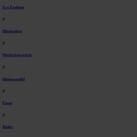
Eco Fashion
#
Illustration
#
Niederösterreich
#
klimawandel
#
Essen
#
Räder