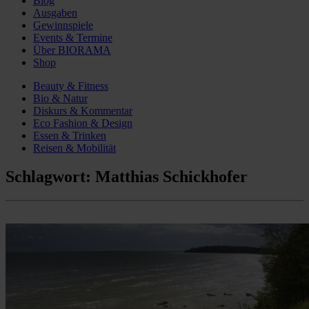
Blog
Ausgaben
Gewinnspiele
Events & Termine
Über BIORAMA
Shop
Beauty & Fitness
Bio & Natur
Diskurs & Kommentar
Eco Fashion & Design
Essen & Trinken
Reisen & Mobilität
Schlagwort:
Matthias Schickhofer