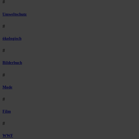
#
Umweltschutz
#
ökologisch
#
Bilderbuch
#
Mode
#
Film
#
WWF