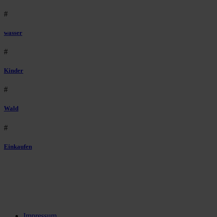
#
wasser
#
Kinder
#
Wald
#
Einkaufen
Impressum