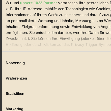
Wir und
unsere 1022 Partner
verarbeiten Ihre persönlichen 
#
z. B. Ihre IP-Adresse, mithilfe von Technologien wie Cookies
Lebensmittel
Informationen auf Ihrem Gerät zu speichern und darauf zuzu
so personalisierte Werbung und Inhalte, Messungen von We
#
Inhalten, Zielgruppenforschung sowie Entwicklung von Ange
ermöglichen. Sie entscheiden darüber, wer Ihre Daten für we
Natur
Zwecke nutzt. Sie können Ihre Einwilligung jederzeit über di
#
Erklärung oder durch Klicken auf das Privacy Trigger Symbo
oder widerrufen
kinderbuch
Einwilligungsauswahl
Wenn Sie es erlauben, würden wir auch gerne:
#
Notwendig
Informationen über Ihre geografische Lage erfassen, 
Umwelt
auf einige Meter genau sein können
Präferenzen
Ihr Gerät durch aktives Scannen nach bestimmten 
#
(Fingerprinting) identifizieren
Essen
Statistiken
Erfahren Sie mehr darüber, wie Ihre persönlichen Daten verar
werden, und legen Sie Ihre Präferenzen im
Abschnitt Einzel
#
fest.
Marketing