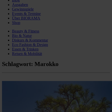
Blog
Ausgaben
Gewinnspiele
Events & Termine
Über BIORAMA
Shop
Beauty & Fitness
Bio & Natur
Diskurs & Kommentar
Eco Fashion & Design
Essen & Trinken
Reisen & Mobilität
Schlagwort:
Marokko