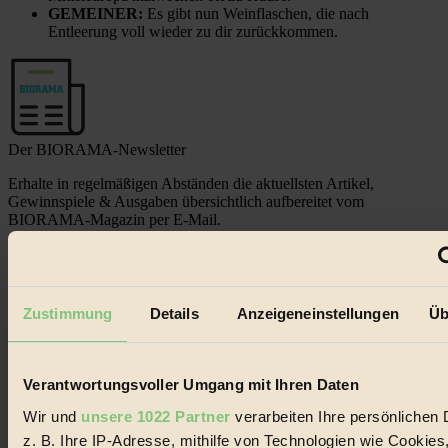
GEMEINER:
Es gibt nun Weinflaschen, die nach
Entleerung voll wieder zu dir zurückkommen.
Der BIORAMA-Newsletter
Erhalte in regelmäßigen Abständen die aktuellsten Artikel,
Gewinnspiele & Ausgaben übersichtlich aufbereitet vom
BIORAMA-Magazin per E-Mail.
Jetzt eintragen:
Zustimmung
Details
Anzeigeneinstellungen
Üb
Verantwortungsvoller Umgang mit Ihren Daten
Wir und
unsere 1022 Partner
verarbeiten Ihre persönlichen 
© 2026 Biorama GmbH
z. B. Ihre IP-Adresse, mithilfe von Technologien wie Cookies