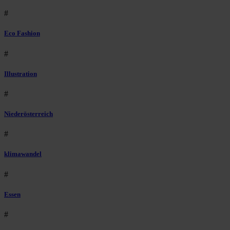
#
Eco Fashion
#
Illustration
#
Niederösterreich
#
klimawandel
#
Essen
#