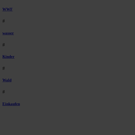
WWF
#
wasser
#
Kinder
#
Wald
#
Einkaufen