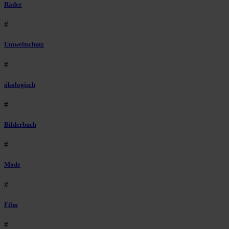
Räder
#
Umweltschutz
#
ökologisch
#
Bilderbuch
#
Mode
#
Film
#