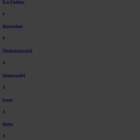
Eco Fashion
#
Illustration
#
Niederösterreich
#
klimawandel
#
Essen
#
Räder
#