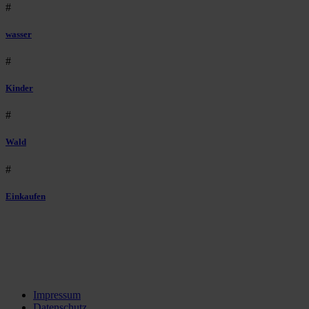
#
wasser
#
Kinder
#
Wald
#
Einkaufen
Impressum
Datenschutz