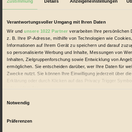
Zustimmung
Details
Anzeigeneinstellungen
Üb
Biorama steht für einen nachhaltigen Lebensstil und bewussten
Lebenswandel. Es ist eine moderne Plattform für Ideen, Menschen
und Produkte, ein Leitfaden im schnell wachsenden Markt des
Handels mit Bioprodukten, des Fair-Trade sowie der Branche
Verantwortungsvoller Umgang mit Ihren Daten
alternativer Energien.
Wir und
unsere 1022 Partner
verarbeiten Ihre persönlichen 
Social Media
z. B. Ihre IP-Adresse, mithilfe von Technologien wie Cookies
22.601 Fans auf Facebook
Informationen auf Ihrem Gerät zu speichern und darauf zuzu
3.415 Follower auf Twitter
Folge uns auf Instagram
so personalisierte Werbung und Inhalte, Messungen von We
Themen
Inhalten, Zielgruppenforschung sowie Entwicklung von Ange
#
ermöglichen. Sie entscheiden darüber, wer Ihre Daten für we
Zwecke nutzt. Sie können Ihre Einwilligung jederzeit über di
Bio
Erklärung oder durch Klicken auf das Privacy Trigger Symbo
#
oder widerrufen
Einwilligungsauswahl
Nachhaltigkeit
Wenn Sie es erlauben, würden wir auch gerne:
Notwendig
#
Informationen über Ihre geografische Lage erfassen, 
auf einige Meter genau sein können
Vegan
Präferenzen
Ihr Gerät durch aktives Scannen nach bestimmten 
(Fingerprinting) identifizieren