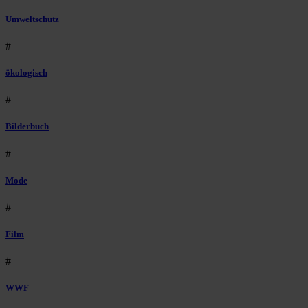
Umweltschutz
#
ökologisch
#
Bilderbuch
#
Mode
#
Film
#
WWF