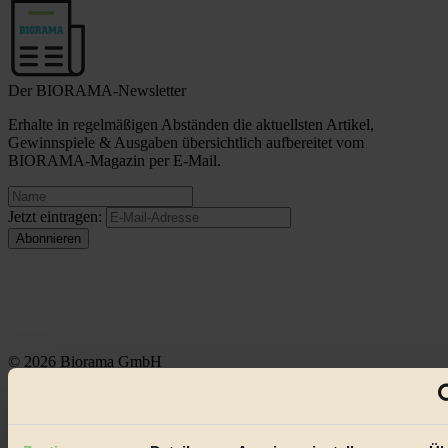
Der BIORAMA-Newsletter
Erhalte in regelmäßigen Abständen die aktuellsten Artikel,
Gewinnspiele & Ausgaben übersichtlich aufbereitet vom
BIORAMA-Magazin per E-Mail.
Jetzt eintragen:
© 2026 Biorama GmbH
Impressum & Disclaimer
Datenschutz
Mediadaten