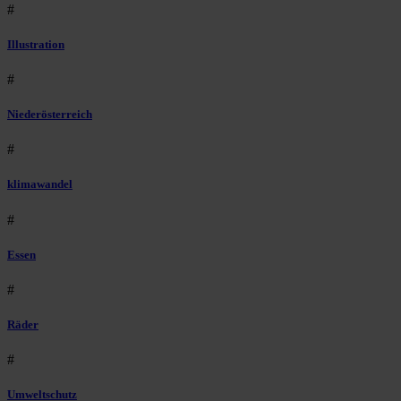
#
Illustration
#
Niederösterreich
#
klimawandel
#
Essen
#
Räder
#
Umweltschutz