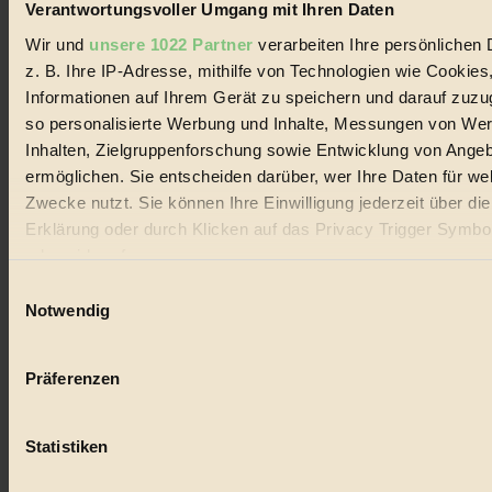
Lebenswandel. Es ist eine moderne Plattform für Ideen, Menschen
Verantwortungsvoller Umgang mit Ihren Daten
und Produkte, ein Leitfaden im schnell wachsenden Markt des
Handels mit Bioprodukten, des Fair-Trade sowie der Branche
Wir und
unsere 1022 Partner
verarbeiten Ihre persönlichen 
alternativer Energien.
z. B. Ihre IP-Adresse, mithilfe von Technologien wie Cookies
Informationen auf Ihrem Gerät zu speichern und darauf zuzu
Social Media
22.601 Fans auf Facebook
so personalisierte Werbung und Inhalte, Messungen von We
3.415 Follower auf Twitter
Inhalten, Zielgruppenforschung sowie Entwicklung von Ange
Folge uns auf Instagram
ermöglichen. Sie entscheiden darüber, wer Ihre Daten für we
Themen
#
Zwecke nutzt. Sie können Ihre Einwilligung jederzeit über di
Erklärung oder durch Klicken auf das Privacy Trigger Symbo
Bio
oder widerrufen
#
Einwilligungsauswahl
Wenn Sie es erlauben, würden wir auch gerne:
Notwendig
Nachhaltigkeit
Informationen über Ihre geografische Lage erfassen, 
auf einige Meter genau sein können
#
Präferenzen
Ihr Gerät durch aktives Scannen nach bestimmten 
Vegan
(Fingerprinting) identifizieren
Statistiken
Erfahren Sie mehr darüber, wie Ihre persönlichen Daten verar
#
werden, und legen Sie Ihre Präferenzen im
Abschnitt Einzel