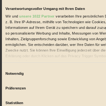
Handels mit Bioprodukten, des Fair-Trade sowie der Branche
alternativer Energien.
Verantwortungsvoller Umgang mit Ihren Daten
Social Media
Wir und
unsere 1022 Partner
verarbeiten Ihre persönlichen 
22.601 Fans auf Facebook
z. B. Ihre IP-Adresse, mithilfe von Technologien wie Cookies
3.415 Follower auf Twitter
Informationen auf Ihrem Gerät zu speichern und darauf zuzu
Folge uns auf Instagram
Themen
so personalisierte Werbung und Inhalte, Messungen von We
#
Inhalten, Zielgruppenforschung sowie Entwicklung von Ange
ermöglichen. Sie entscheiden darüber, wer Ihre Daten für we
Bio
Zwecke nutzt. Sie können Ihre Einwilligung jederzeit über di
#
Erklärung oder durch Klicken auf das Privacy Trigger Symbo
oder widerrufen
Nachhaltigkeit
Einwilligungsauswahl
Wenn Sie es erlauben, würden wir auch gerne:
#
Notwendig
Informationen über Ihre geografische Lage erfassen, 
Vegan
auf einige Meter genau sein können
Präferenzen
Ihr Gerät durch aktives Scannen nach bestimmten 
#
(Fingerprinting) identifizieren
Lebensmittel
Statistiken
Erfahren Sie mehr darüber, wie Ihre persönlichen Daten verar