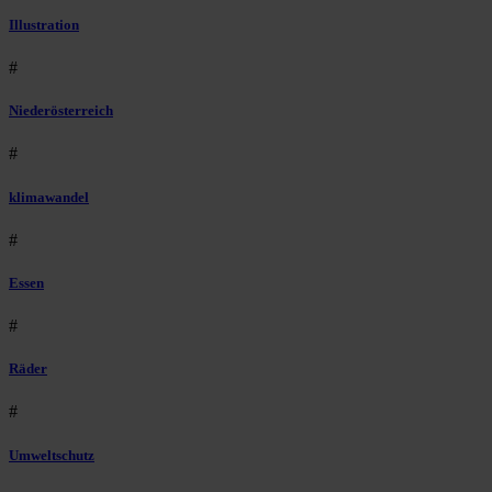
Illustration
#
Niederösterreich
#
klimawandel
#
Essen
#
Räder
#
Umweltschutz