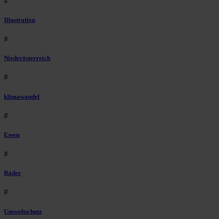
#
Illustration
#
Niederösterreich
#
klimawandel
#
Essen
#
Räder
#
Umweltschutz