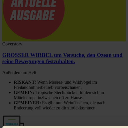
Coverstory
GROSSER WIRBEL um Versuche, den Ozean und
seine Bewegungen festzuhalten.
Außerdem im Heft
RISKANT:
Wenn Meeres- und Wildvögel im
Freilandhühnerbetrieb vorbeischauen.
GEMEIN:
Tropische Stechmücken fühlen sich in
Mitteleuropa inziwschen oft zu Hause.
GEMEINER:
Es gibt nun Weinflaschen, die nach
Entleerung voll wieder zu dir zurückkommen.