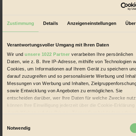
Der BIORAMA-Newsletter
Zustimmung
Details
Anzeigeneinstellungen
Über
Erhalte in regelmäßigen Abständen die aktuellsten Artikel,
Gewinnspiele & Ausgaben übersichtlich aufbereitet vom
BIORAMA-Magazin per E-Mail.
Verantwortungsvoller Umgang mit Ihren Daten
Jetzt eintragen:
Wir und
unsere 1022 Partner
verarbeiten Ihre persönlichen
Daten, wie z. B. Ihre IP-Adresse, mithilfe von Technologien w
Cookies, um Informationen auf Ihrem Gerät zu speichern un
darauf zuzugreifen und so personalisierte Werbung und Inhal
Messungen von Werbung und Inhalten, Zielgruppenforschun
sowie Entwicklung von Angeboten zu ermöglichen. Sie
© 2026 Biorama GmbH
entscheiden darüber, wer Ihre Daten für welche Zwecke nutzt
können Ihre Einwilligung jederzeit über die Cookie-Erklärung
Impressum & Disclaimer
Datenschutz
durch Klicken auf das Privacy Trigger Symbol ändern oder
Mediadaten
widerrufen
Einwilligungsauswahl
Notwendig
Biorama steht für einen nachhaltigen Lebensstil und bewussten
Lebenswandel. Es ist eine moderne Plattform für Ideen, Menschen
Wenn Sie es erlauben, würden wir auch gerne: