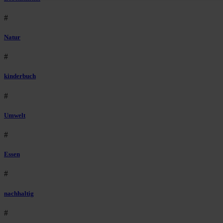
#
Natur
#
kinderbuch
#
Umwelt
#
Essen
#
nachhaltig
#