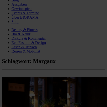
Blog
Ausgaben
Gewinnspiele
Events & Termine
Über BIORAMA
Shop
Beauty & Fitness
Bio & Natur
Diskurs & Kommentar
Eco Fashion & Design
Essen & Trinken
Reisen & Mobilität
Schlagwort:
Margaux