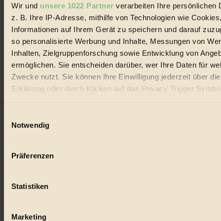
Wir und
unsere 1022 Partner
verarbeiten Ihre persönlichen 
#
z. B. Ihre IP-Adresse, mithilfe von Technologien wie Cookies
Lebensmittel
Informationen auf Ihrem Gerät zu speichern und darauf zuzu
so personalisierte Werbung und Inhalte, Messungen von We
#
Inhalten, Zielgruppenforschung sowie Entwicklung von Ange
ermöglichen. Sie entscheiden darüber, wer Ihre Daten für we
Natur
Zwecke nutzt. Sie können Ihre Einwilligung jederzeit über di
#
Erklärung oder durch Klicken auf das Privacy Trigger Symbo
oder widerrufen
kinderbuch
Einwilligungsauswahl
Wenn Sie es erlauben, würden wir auch gerne:
#
Notwendig
Informationen über Ihre geografische Lage erfassen, 
Umwelt
auf einige Meter genau sein können
Präferenzen
Ihr Gerät durch aktives Scannen nach bestimmten 
#
(Fingerprinting) identifizieren
Essen
Statistiken
Erfahren Sie mehr darüber, wie Ihre persönlichen Daten verar
werden, und legen Sie Ihre Präferenzen im
Abschnitt Einzel
#
fest.
Marketing