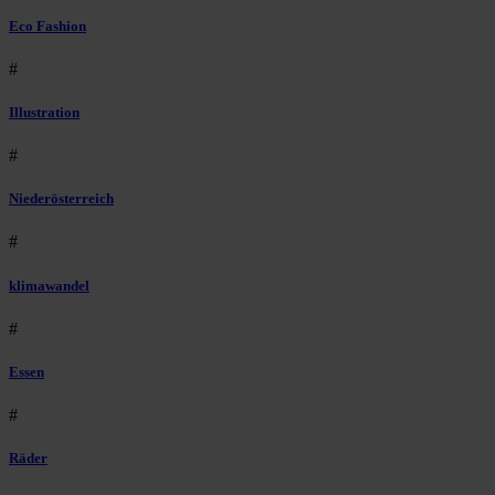
Eco Fashion
#
Illustration
#
Niederösterreich
#
klimawandel
#
Essen
#
Räder