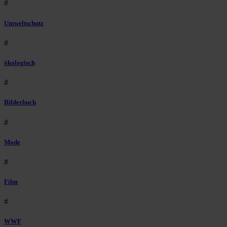
#
Umweltschutz
#
ökologisch
#
Bilderbuch
#
Mode
#
Film
#
WWF