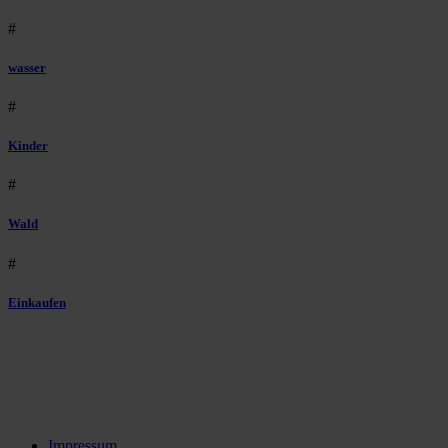
#
wasser
#
Kinder
#
Wald
#
Einkaufen
Impressum