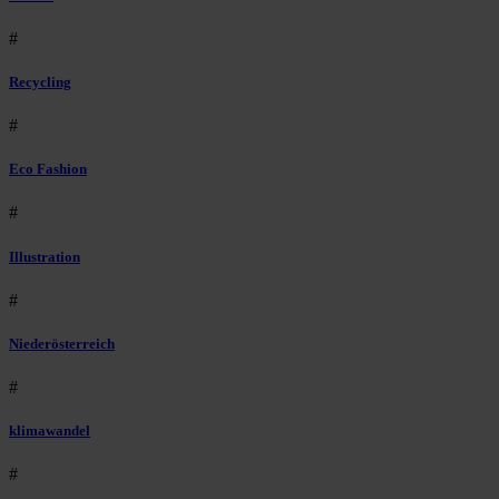
#
Recycling
#
Eco Fashion
#
Illustration
#
Niederösterreich
#
klimawandel
#