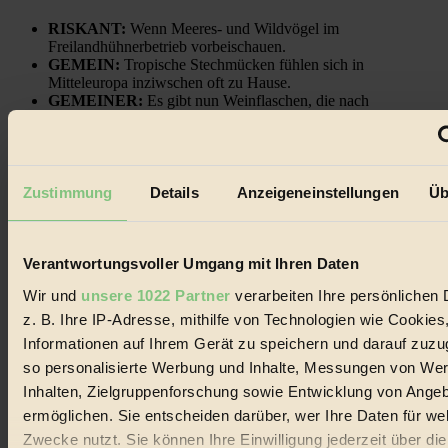
RISKANT:
Wenn Meeres- und Wildvögel im
Freilandhühnerbetrieb vorbeischauen.
GEMEIN:
Tropische Stechmücken fühlen sich in
Mitteleuropa inziwschen oft zu Hause.
GEMEINER:
Es gibt nun Weinflaschen, die nach
Entleerung voll wieder zu dir zurückkommen.
Zustimmung
Details
Anzeigeneinstellungen
Üb
Der BIORAMA-Newsletter
Verantwortungsvoller Umgang mit Ihren Daten
Erhalte in regelmäßigen Abständen die aktuellsten Artikel,
Gewinnspiele & Ausgaben übersichtlich aufbereitet vom
Wir und
unsere 1022 Partner
verarbeiten Ihre persönlichen 
BIORAMA-Magazin per E-Mail.
z. B. Ihre IP-Adresse, mithilfe von Technologien wie Cookies
Informationen auf Ihrem Gerät zu speichern und darauf zuzu
Jetzt eintragen:
so personalisierte Werbung und Inhalte, Messungen von We
Inhalten, Zielgruppenforschung sowie Entwicklung von Ange
ermöglichen. Sie entscheiden darüber, wer Ihre Daten für we
Zwecke nutzt. Sie können Ihre Einwilligung jederzeit über di