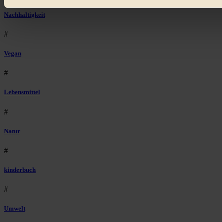
Bist du damit einverstanden?
Nachhaltigkeit
#
Vegan
#
Lebensmittel
#
Natur
#
kinderbuch
#
Umwelt