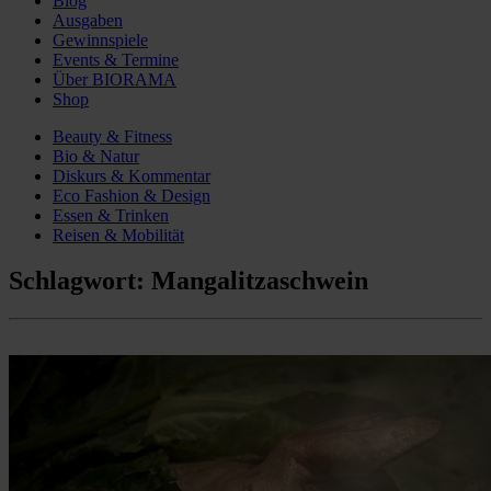
Blog
Ausgaben
Gewinnspiele
Events & Termine
Über BIORAMA
Shop
Beauty & Fitness
Bio & Natur
Diskurs & Kommentar
Eco Fashion & Design
Essen & Trinken
Reisen & Mobilität
Schlagwort:
Mangalitzaschwein