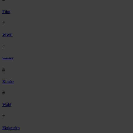
Film
#
WWF
#
wasser
#
Kinder
#
Wald
#
Einkaufen