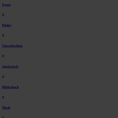
Essen
#
Räder
#
Umweltschutz
#
ökologisch
#
Bilderbuch
#
Mode
#