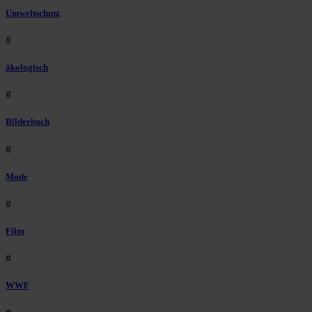
Umweltschutz
#
ökologisch
#
Bilderbuch
#
Mode
#
Film
#
WWF