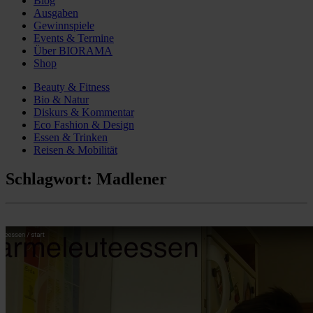
Blog
Ausgaben
Gewinnspiele
Events & Termine
Über BIORAMA
Shop
Beauty & Fitness
Bio & Natur
Diskurs & Kommentar
Eco Fashion & Design
Essen & Trinken
Reisen & Mobilität
Schlagwort:
Madlener