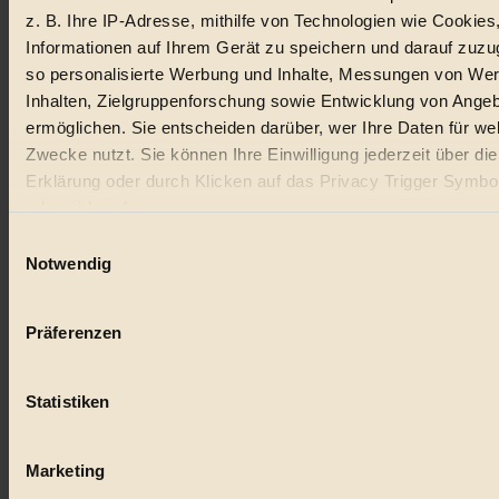
z. B. Ihre IP-Adresse, mithilfe von Technologien wie Cookies
Lebensmittel
Informationen auf Ihrem Gerät zu speichern und darauf zuzu
so personalisierte Werbung und Inhalte, Messungen von We
#
Inhalten, Zielgruppenforschung sowie Entwicklung von Ange
Natur
ermöglichen. Sie entscheiden darüber, wer Ihre Daten für we
Zwecke nutzt. Sie können Ihre Einwilligung jederzeit über di
#
Erklärung oder durch Klicken auf das Privacy Trigger Symbo
oder widerrufen
kinderbuch
Einwilligungsauswahl
#
Wenn Sie es erlauben, würden wir auch gerne:
Notwendig
Informationen über Ihre geografische Lage erfassen, 
Umwelt
auf einige Meter genau sein können
Präferenzen
#
Ihr Gerät durch aktives Scannen nach bestimmten 
(Fingerprinting) identifizieren
Essen
Statistiken
Erfahren Sie mehr darüber, wie Ihre persönlichen Daten verar
#
werden, und legen Sie Ihre Präferenzen im
Abschnitt Einzel
fest.
Marketing
nachhaltig