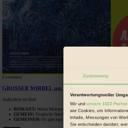
Zustimmung
Coverstory
GROSSER WIRBEL um Versuche, den Ozean und sein
Verantwortungsvoller Umgan
Außerdem im Heft
Wir und
unsere 1022 Partne
RISKANT:
Wenn Meeres- und Wildvögel im Freilandhühnerbe
wie Cookies, um Information
GEMEIN:
Tropische Stechmücken fühlen sich in Mitteleuropa
Inhalte, Messungen von Werb
GEMEINER:
Es gibt nun Weinflaschen, die nach Entleerung
Sie entscheiden darüber, wer