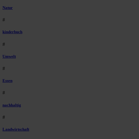
Natur
#
kinderbuch
#
Umwelt
#
Essen
#
nachhaltig
#
Landwirtschaft