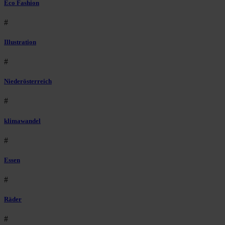
Eco Fashion
#
Illustration
#
Niederösterreich
#
klimawandel
#
Essen
#
Räder
#