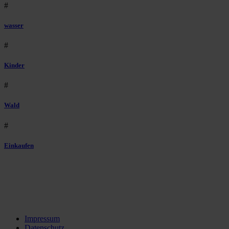
#
wasser
#
Kinder
#
Wald
#
Einkaufen
Impressum
Datenschutz