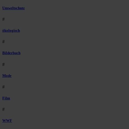
Umweltschutz
#
ökologisch
#
Bilderbuch
#
Mode
#
Film
#
WWF