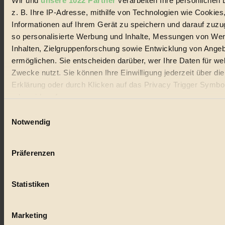
Wir und
unsere 1022 Partner
verarbeiten Ihre persönlichen 
#
z. B. Ihre IP-Adresse, mithilfe von Technologien wie Cookies
Lebensmittel
Informationen auf Ihrem Gerät zu speichern und darauf zuzu
so personalisierte Werbung und Inhalte, Messungen von We
#
Inhalten, Zielgruppenforschung sowie Entwicklung von Ange
Natur
ermöglichen. Sie entscheiden darüber, wer Ihre Daten für we
Zwecke nutzt. Sie können Ihre Einwilligung jederzeit über di
#
Erklärung oder durch Klicken auf das Privacy Trigger Symbo
oder widerrufen
kinderbuch
Einwilligungsauswahl
#
Wenn Sie es erlauben, würden wir auch gerne:
Notwendig
Informationen über Ihre geografische Lage erfassen, 
Umwelt
auf einige Meter genau sein können
Präferenzen
#
Ihr Gerät durch aktives Scannen nach bestimmten 
(Fingerprinting) identifizieren
Essen
Statistiken
Erfahren Sie mehr darüber, wie Ihre persönlichen Daten verar
werden, und legen Sie Ihre Präferenzen im
Abschnitt Einzel
#
fest.
Marketing
nachhaltig