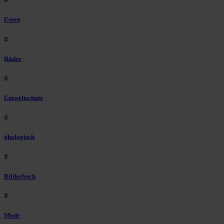
Essen
#
Räder
#
Umweltschutz
#
ökologisch
#
Bilderbuch
#
Mode