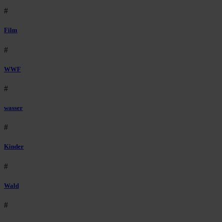
#
Film
#
WWF
#
wasser
#
Kinder
#
Wald
#