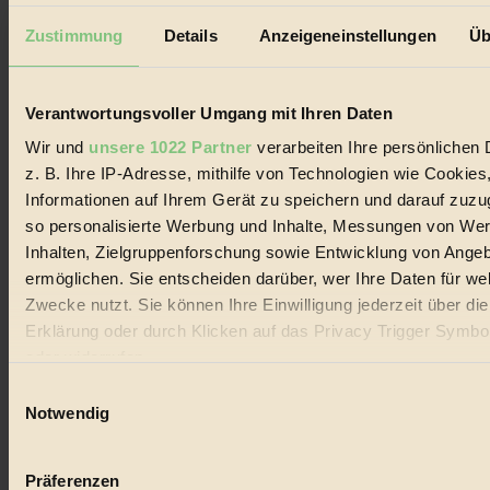
Außerdem im Heft
Zustimmung
Details
Anzeigeneinstellungen
Üb
RISKANT:
Wenn Meeres- und Wildvögel im
Freilandhühnerbetrieb vorbeischauen.
GEMEIN:
Tropische Stechmücken fühlen sich in
Verantwortungsvoller Umgang mit Ihren Daten
Mitteleuropa inziwschen oft zu Hause.
GEMEINER:
Es gibt nun Weinflaschen, die nach
Wir und
unsere 1022 Partner
verarbeiten Ihre persönlichen 
Entleerung voll wieder zu dir zurückkommen.
z. B. Ihre IP-Adresse, mithilfe von Technologien wie Cookies
Informationen auf Ihrem Gerät zu speichern und darauf zuzu
so personalisierte Werbung und Inhalte, Messungen von We
Inhalten, Zielgruppenforschung sowie Entwicklung von Ange
ermöglichen. Sie entscheiden darüber, wer Ihre Daten für we
Der BIORAMA-Newsletter
Zwecke nutzt. Sie können Ihre Einwilligung jederzeit über di
Erhalte in regelmäßigen Abständen die aktuellsten Artikel,
Erklärung oder durch Klicken auf das Privacy Trigger Symbo
Gewinnspiele & Ausgaben übersichtlich aufbereitet vom
oder widerrufen
BIORAMA-Magazin per E-Mail.
Einwilligungsauswahl
Wenn Sie es erlauben, würden wir auch gerne:
Notwendig
Jetzt eintragen:
Informationen über Ihre geografische Lage erfassen, 
auf einige Meter genau sein können
Präferenzen