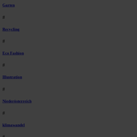
Garten
#
Recycling
#
Eco Fashion
#
Illustration
#
Niederösterreich
#
klimawandel
#