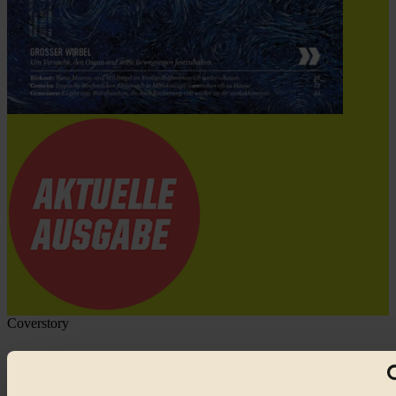
Coverstory
GROSSER WIRBEL um Versuche, den Ozean und
seine Bewegungen festzuhalten.