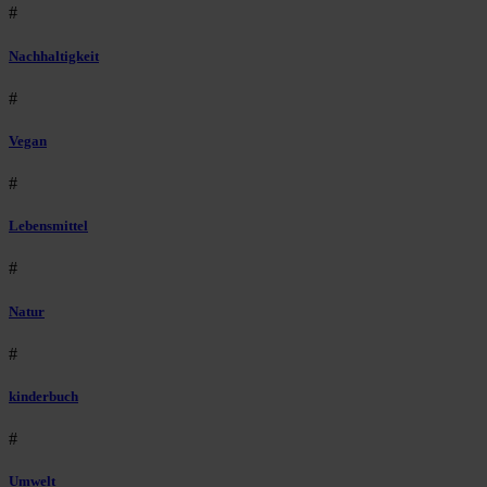
#
Nachhaltigkeit
#
Vegan
#
Lebensmittel
#
Natur
#
kinderbuch
#
Umwelt