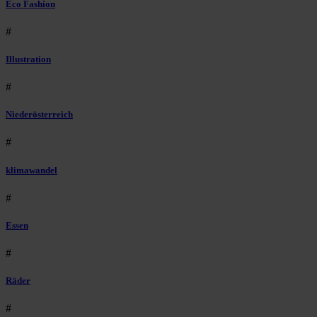
Eco Fashion
#
Illustration
#
Niederösterreich
#
klimawandel
#
Essen
#
Räder
#