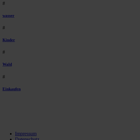
#
wasser
#
Kinder
#
Wald
#
Einkaufen
Impressum
Datenschutz