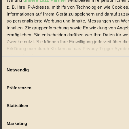
Wir und
unsere 1022 Partner
verarbeiten Ihre persönlichen 
#
z. B. Ihre IP-Adresse, mithilfe von Technologien wie Cookies
Lebensmittel
Informationen auf Ihrem Gerät zu speichern und darauf zuzu
so personalisierte Werbung und Inhalte, Messungen von We
#
Inhalten, Zielgruppenforschung sowie Entwicklung von Ange
Natur
ermöglichen. Sie entscheiden darüber, wer Ihre Daten für we
Zwecke nutzt. Sie können Ihre Einwilligung jederzeit über di
#
Erklärung oder durch Klicken auf das Privacy Trigger Symbo
oder widerrufen
kinderbuch
Einwilligungsauswahl
#
Wenn Sie es erlauben, würden wir auch gerne:
Notwendig
Informationen über Ihre geografische Lage erfassen, 
Umwelt
auf einige Meter genau sein können
Präferenzen
#
Ihr Gerät durch aktives Scannen nach bestimmten 
(Fingerprinting) identifizieren
Essen
Statistiken
Erfahren Sie mehr darüber, wie Ihre persönlichen Daten verar
werden, und legen Sie Ihre Präferenzen im
Abschnitt Einzel
#
fest.
Marketing
nachhaltig