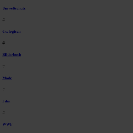
Umweltschutz
#
ökologisch
#
Bilderbuch
#
Mode
#
Film
#
WWF