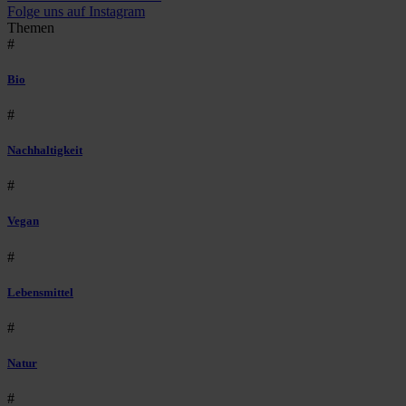
Folge uns auf Instagram
Themen
#
Bio
#
Nachhaltigkeit
#
Vegan
#
Lebensmittel
#
Natur
#