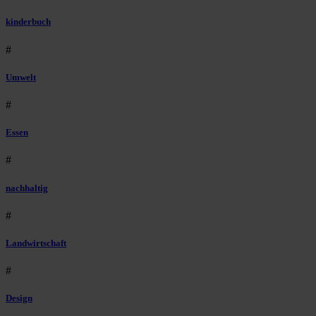
kinderbuch
#
Umwelt
#
Essen
#
nachhaltig
#
Landwirtschaft
#
Design