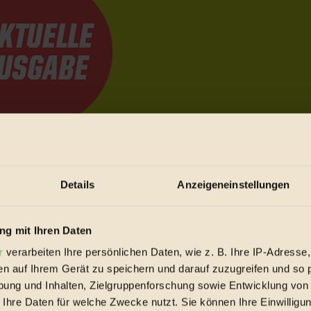
e Bewegungen festzuhalten.
Details
Anzeigeneinstellungen
trieb vorbeischauen.
 inziwschen oft zu Hause.
g mit Ihren Daten
 voll wieder zu dir zurückkommen.
r
verarbeiten Ihre persönlichen Daten, wie z. B. Ihre IP-Adresse,
en auf Ihrem Gerät zu speichern und darauf zuzugreifen und so 
ung und Inhalten, Zielgruppenforschung sowie Entwicklung von
 Ihre Daten für welche Zwecke nutzt. Sie können Ihre Einwilligun