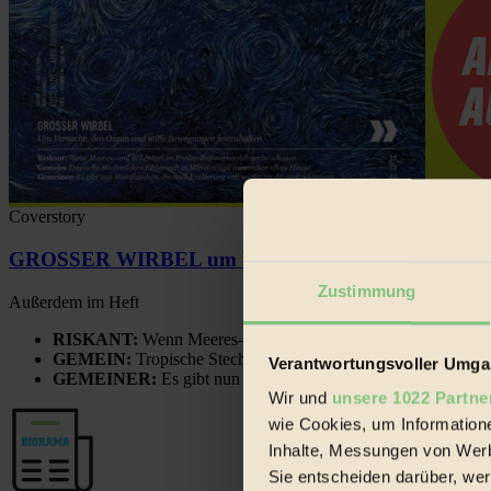
Coverstory
GROSSER WIRBEL um Versuche, den Ozean und sein
Zustimmung
Außerdem im Heft
RISKANT:
Wenn Meeres- und Wildvögel im Freilandhühnerbe
GEMEIN:
Tropische Stechmücken fühlen sich in Mitteleuropa
Verantwortungsvoller Umgan
GEMEINER:
Es gibt nun Weinflaschen, die nach Entleerung
Wir und
unsere 1022 Partne
wie Cookies, um Information
Inhalte, Messungen von Werb
Sie entscheiden darüber, wer