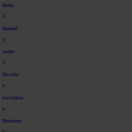
Design
#
Regional
#
Garten
#
Recycling
#
Eco Fashion
#
Illustration
#