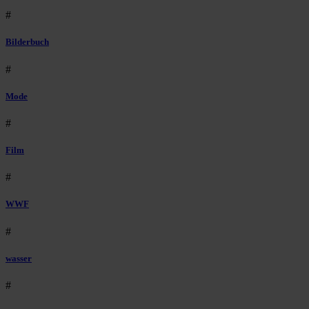
#
Bilderbuch
#
Mode
#
Film
#
WWF
#
wasser
#