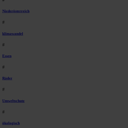
Niederösterreich
#
klimawandel
#
Essen
#
Räder
#
Umweltschutz
#
ökologisch