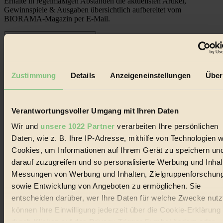
Erhalte in regelmäßigen Abständen die aktuellsten Artikel,
Gewinnspiele & Ausgaben übersichtlich aufbereitet vom
BIORAMA-Magazin per E-Mail.
Jetzt eintragen:
Zustimmung
Details
Anzeigeneinstellungen
Über
Verantwortungsvoller Umgang mit Ihren Daten
© 2026 Biorama GmbH
Wir und
unsere 1022 Partner
verarbeiten Ihre persönlichen
Impressum & Disclaimer
Daten, wie z. B. Ihre IP-Adresse, mithilfe von Technologien w
Datenschutz
Cookies, um Informationen auf Ihrem Gerät zu speichern un
Mediadaten
darauf zuzugreifen und so personalisierte Werbung und Inhal
Biorama steht für einen nachhaltigen Lebensstil und bewussten
Messungen von Werbung und Inhalten, Zielgruppenforschun
Lebenswandel. Es ist eine moderne Plattform für Ideen, Menschen
sowie Entwicklung von Angeboten zu ermöglichen. Sie
und Produkte, ein Leitfaden im schnell wachsenden Markt des
Handels mit Bioprodukten, des Fair-Trade sowie der Branche
entscheiden darüber, wer Ihre Daten für welche Zwecke nutzt
alternativer Energien.
können Ihre Einwilligung jederzeit über die Cookie-Erklärung
durch Klicken auf das Privacy Trigger Symbol ändern oder