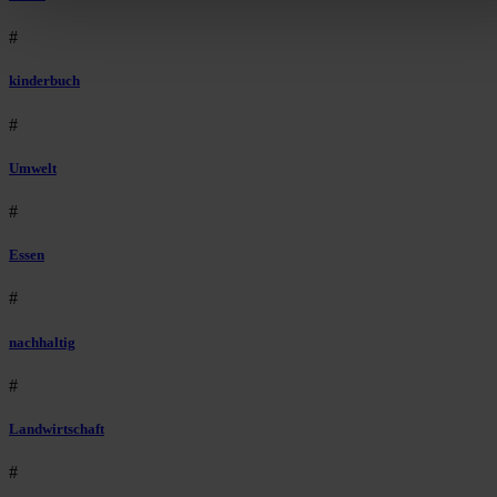
Bist du damit einverstanden?
#
kinderbuch
#
Umwelt
#
Essen
#
nachhaltig
#
Landwirtschaft
#