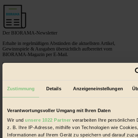
Der BIORAMA-Newsletter
Erhalte in regelmäßigen Abständen die aktuellsten Artikel,
Gewinnspiele & Ausgaben übersichtlich aufbereitet vom
BIORAMA-Magazin per E-Mail.
Jetzt eintragen:
Zustimmung
Details
Anzeigeneinstellungen
Üb
Verantwortungsvoller Umgang mit Ihren Daten
© 2026 Biorama GmbH
Wir und
unsere 1022 Partner
verarbeiten Ihre persönlichen 
Impressum & Disclaimer
z. B. Ihre IP-Adresse, mithilfe von Technologien wie Cookies
Datenschutz
Informationen auf Ihrem Gerät zu speichern und darauf zuzu
Mediadaten