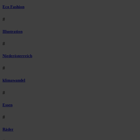
Eco Fashion
#
Illustration
#
Niederösterreich
#
klimawandel
#
Essen
#
Räder