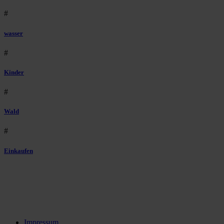
#
wasser
#
Kinder
#
Wald
#
Einkaufen
Impressum