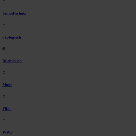
#
Umweltschutz
#
ökologisch
#
Bilderbuch
#
Mode
#
Film
#
WWF