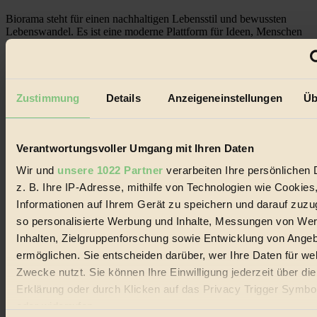
Biorama steht für einen nachhaltigen Lebensstil und bewussten
Lebenswandel. Es ist eine moderne Plattform für Ideen, Menschen
und Produkte, ein Leitfaden im schnell wachsenden Markt des
Handels mit Bioprodukten, des Fair-Trade sowie der Branche
alternativer Energien.
Social Media
Zustimmung
Details
Anzeigeneinstellungen
Üb
22.601 Fans auf Facebook
3.415 Follower auf Twitter
Folge uns auf Instagram
Themen
Verantwortungsvoller Umgang mit Ihren Daten
#
Wir und
unsere 1022 Partner
verarbeiten Ihre persönlichen 
Bio
z. B. Ihre IP-Adresse, mithilfe von Technologien wie Cookies
Informationen auf Ihrem Gerät zu speichern und darauf zuzu
#
so personalisierte Werbung und Inhalte, Messungen von We
Inhalten, Zielgruppenforschung sowie Entwicklung von Ange
Nachhaltigkeit
ermöglichen. Sie entscheiden darüber, wer Ihre Daten für we
#
Zwecke nutzt. Sie können Ihre Einwilligung jederzeit über di
Erklärung oder durch Klicken auf das Privacy Trigger Symbo
Vegan
oder widerrufen