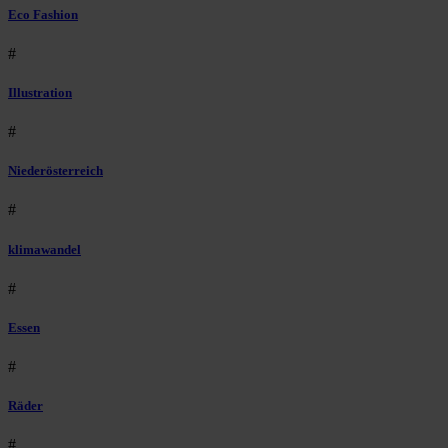
Eco Fashion
#
Illustration
#
Niederösterreich
#
klimawandel
#
Essen
#
Räder
#