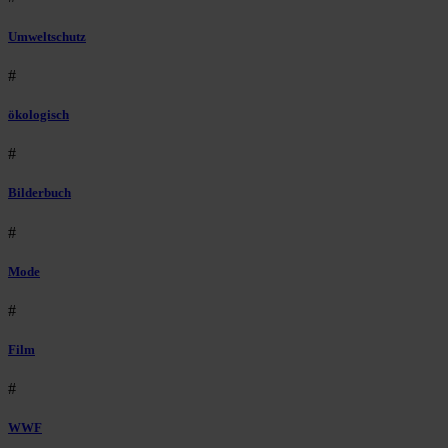
Umweltschutz
#
ökologisch
#
Bilderbuch
#
Mode
#
Film
#
WWF