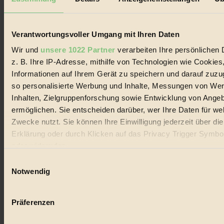
Biorama steht für einen nachhaltigen Lebensstil und bewussten
Lebenswandel. Es ist eine moderne Plattform für Ideen, Menschen
und Produkte, ein Leitfaden im schnell wachsenden Markt des
Handels mit Bioprodukten, des Fair-Trade sowie der Branche
Verantwortungsvoller Umgang mit Ihren Daten
alternativer Energien.
Wir und
unsere 1022 Partner
verarbeiten Ihre persönlichen 
Social Media
z. B. Ihre IP-Adresse, mithilfe von Technologien wie Cookies
22.601 Fans auf Facebook
Informationen auf Ihrem Gerät zu speichern und darauf zuzu
3.415 Follower auf Twitter
Folge uns auf Instagram
so personalisierte Werbung und Inhalte, Messungen von We
Themen
Inhalten, Zielgruppenforschung sowie Entwicklung von Ange
#
ermöglichen. Sie entscheiden darüber, wer Ihre Daten für we
Zwecke nutzt. Sie können Ihre Einwilligung jederzeit über di
Bio
Erklärung oder durch Klicken auf das Privacy Trigger Symbo
#
oder widerrufen
Einwilligungsauswahl
Nachhaltigkeit
Wenn Sie es erlauben, würden wir auch gerne:
Notwendig
#
Informationen über Ihre geografische Lage erfassen, 
auf einige Meter genau sein können
Vegan
Präferenzen
Ihr Gerät durch aktives Scannen nach bestimmten 
#
(Fingerprinting) identifizieren