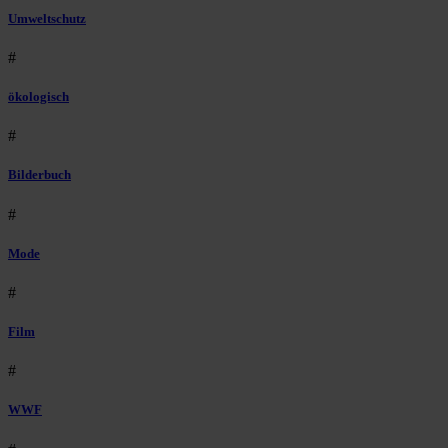
Umweltschutz
#
ökologisch
#
Bilderbuch
#
Mode
#
Film
#
WWF