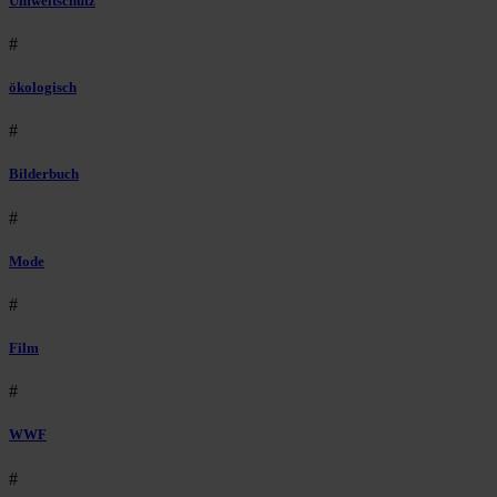
Umweltschutz
#
ökologisch
#
Bilderbuch
#
Mode
#
Film
#
WWF
#