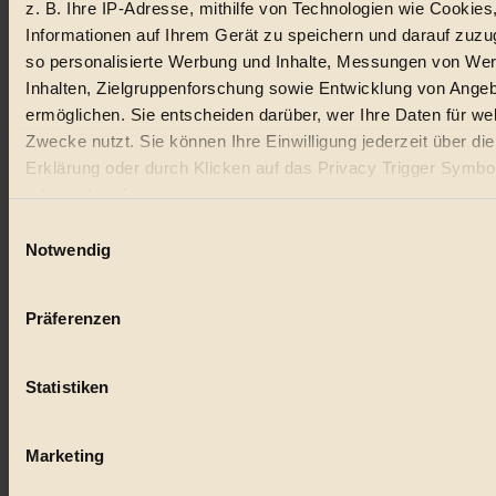
z. B. Ihre IP-Adresse, mithilfe von Technologien wie Cookies
Lebensmittel
Informationen auf Ihrem Gerät zu speichern und darauf zuzu
#
so personalisierte Werbung und Inhalte, Messungen von We
Inhalten, Zielgruppenforschung sowie Entwicklung von Ange
Natur
ermöglichen. Sie entscheiden darüber, wer Ihre Daten für we
Zwecke nutzt. Sie können Ihre Einwilligung jederzeit über di
#
Erklärung oder durch Klicken auf das Privacy Trigger Symbo
kinderbuch
oder widerrufen
Einwilligungsauswahl
#
Wenn Sie es erlauben, würden wir auch gerne:
Notwendig
Umwelt
Informationen über Ihre geografische Lage erfassen, 
auf einige Meter genau sein können
#
Präferenzen
Ihr Gerät durch aktives Scannen nach bestimmten 
(Fingerprinting) identifizieren
Essen
Statistiken
Erfahren Sie mehr darüber, wie Ihre persönlichen Daten verar
#
werden, und legen Sie Ihre Präferenzen im
Abschnitt Einzel
fest.
nachhaltig
Marketing
#
BIORAMA.eu verwendet Cookies