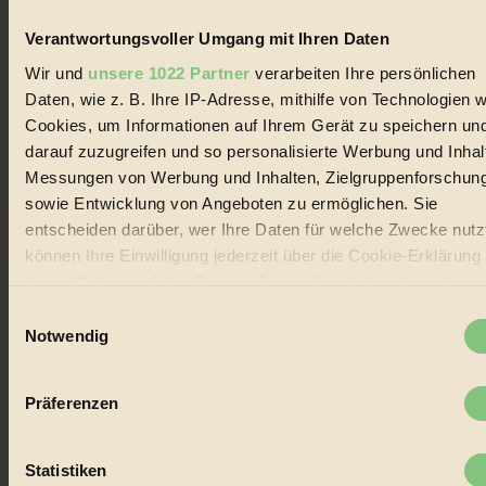
Biorama steht für einen nachhaltigen Lebensstil und bewussten
Lebenswandel. Es ist eine moderne Plattform für Ideen, Menschen
Verantwortungsvoller Umgang mit Ihren Daten
und Produkte, ein Leitfaden im schnell wachsenden Markt des
Handels mit Bioprodukten, des Fair-Trade sowie der Branche
Wir und
unsere 1022 Partner
verarbeiten Ihre persönlichen
alternativer Energien.
Daten, wie z. B. Ihre IP-Adresse, mithilfe von Technologien w
Social Media
Cookies, um Informationen auf Ihrem Gerät zu speichern un
22.601 Fans auf Facebook
darauf zuzugreifen und so personalisierte Werbung und Inhal
3.415 Follower auf Twitter
Messungen von Werbung und Inhalten, Zielgruppenforschun
Folge uns auf Instagram
Themen
sowie Entwicklung von Angeboten zu ermöglichen. Sie
#
entscheiden darüber, wer Ihre Daten für welche Zwecke nutzt
können Ihre Einwilligung jederzeit über die Cookie-Erklärung
Bio
durch Klicken auf das Privacy Trigger Symbol ändern oder
#
widerrufen
Einwilligungsauswahl
Notwendig
Nachhaltigkeit
Wenn Sie es erlauben, würden wir auch gerne:
Informationen über Ihre geografische Lage erfassen,
#
Präferenzen
welche bis auf einige Meter genau sein können
Vegan
Ihr Gerät durch aktives Scannen nach bestimmten
Merkmalen (Fingerprinting) identifizieren
Statistiken
#