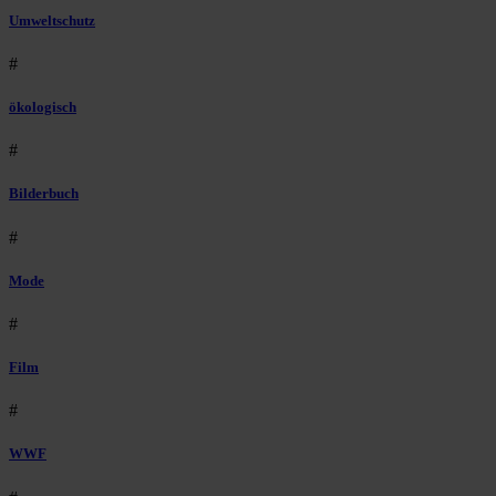
Umweltschutz
#
ökologisch
#
Bilderbuch
#
Mode
#
Film
#
WWF