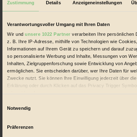
Zustimmung
Details
Anzeigeneinstellungen
Üb
Biorama steht für einen nachhaltigen Lebensstil und bewussten
Lebenswandel. Es ist eine moderne Plattform für Ideen, Menschen
und Produkte, ein Leitfaden im schnell wachsenden Markt des
Verantwortungsvoller Umgang mit Ihren Daten
Handels mit Bioprodukten, des Fair-Trade sowie der Branche
alternativer Energien.
Wir und
unsere 1022 Partner
verarbeiten Ihre persönlichen 
Social Media
z. B. Ihre IP-Adresse, mithilfe von Technologien wie Cookies
22.601 Fans auf Facebook
Informationen auf Ihrem Gerät zu speichern und darauf zuzu
3.415 Follower auf Twitter
so personalisierte Werbung und Inhalte, Messungen von We
Folge uns auf Instagram
Themen
Inhalten, Zielgruppenforschung sowie Entwicklung von Ange
#
ermöglichen. Sie entscheiden darüber, wer Ihre Daten für we
Zwecke nutzt. Sie können Ihre Einwilligung jederzeit über di
Bio
Erklärung oder durch Klicken auf das Privacy Trigger Symbo
#
oder widerrufen
Einwilligungsauswahl
Nachhaltigkeit
Wenn Sie es erlauben, würden wir auch gerne:
Notwendig
Informationen über Ihre geografische Lage erfassen, 
#
auf einige Meter genau sein können
Präferenzen
Vegan
Ihr Gerät durch aktives Scannen nach bestimmten 