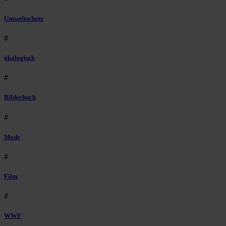
Umweltschutz
#
ökologisch
#
Bilderbuch
#
Mode
#
Film
#
WWF