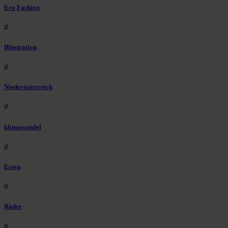
Eco Fashion
#
Illustration
#
Niederösterreich
#
klimawandel
#
Essen
#
Räder
#