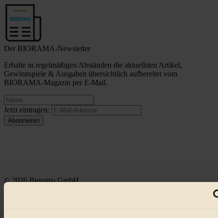
Der BIORAMA-Newsletter
Erhalte in regelmäßigen Abständen die aktuellsten Artikel,
Gewinnspiele & Ausgaben übersichtlich aufbereitet vom
BIORAMA-Magazin per E-Mail.
Jetzt eintragen:
© 2026 Biorama GmbH
Impressum & Disclaimer
Datenschutz
Mediadaten