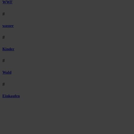
WWF
#
wasser
#
Kinder
#
Wald
#
Einkaufen