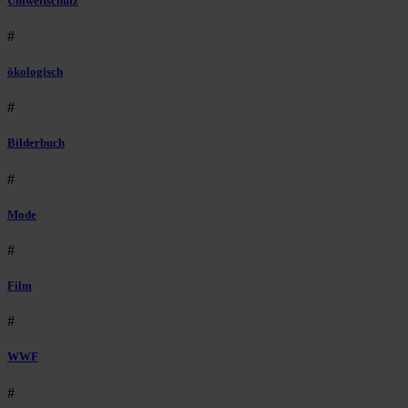
Umweltschutz
#
ökologisch
#
Bilderbuch
#
Mode
#
Film
#
WWF
#