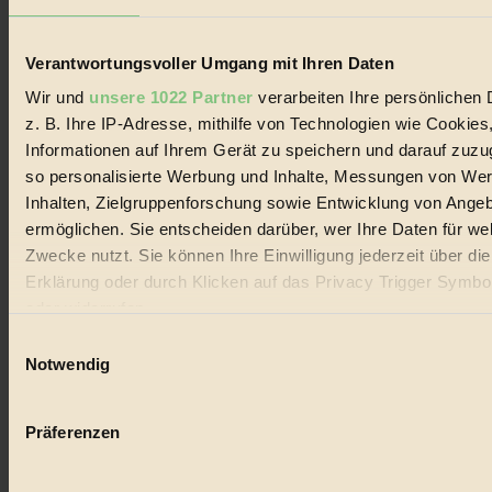
Lebenswandel. Es ist eine moderne Plattform für Ideen, Menschen
und Produkte, ein Leitfaden im schnell wachsenden Markt des
Handels mit Bioprodukten, des Fair-Trade sowie der Branche
Verantwortungsvoller Umgang mit Ihren Daten
alternativer Energien.
Wir und
unsere 1022 Partner
verarbeiten Ihre persönlichen 
Social Media
z. B. Ihre IP-Adresse, mithilfe von Technologien wie Cookies
22.601 Fans auf Facebook
3.415 Follower auf Twitter
Informationen auf Ihrem Gerät zu speichern und darauf zuzu
Folge uns auf Instagram
so personalisierte Werbung und Inhalte, Messungen von We
Themen
Inhalten, Zielgruppenforschung sowie Entwicklung von Ange
#
ermöglichen. Sie entscheiden darüber, wer Ihre Daten für we
Bio
Zwecke nutzt. Sie können Ihre Einwilligung jederzeit über di
Erklärung oder durch Klicken auf das Privacy Trigger Symbo
#
oder widerrufen
Nachhaltigkeit
Einwilligungsauswahl
Wenn Sie es erlauben, würden wir auch gerne:
Notwendig
#
Informationen über Ihre geografische Lage erfassen, 
auf einige Meter genau sein können
Vegan
Präferenzen
Ihr Gerät durch aktives Scannen nach bestimmten 
#
(Fingerprinting) identifizieren