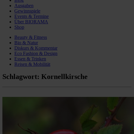
Blog
Ausgaben
Gewinnspiele
Events & Termine
Über BIORAMA
Shop
Beauty & Fitness
Bio & Natur
Diskurs & Kommentar
Eco Fashion & Design
Essen & Trinken
Reisen & Mobilität
Schlagwort:
Kornellkirsche