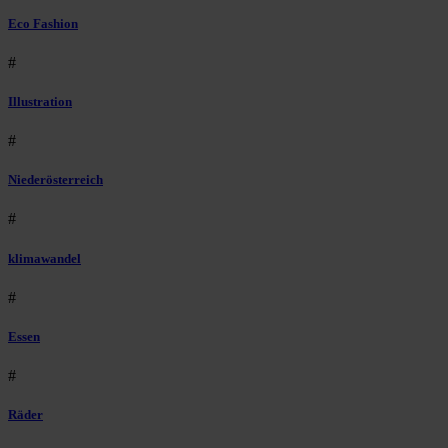
Eco Fashion
#
Illustration
#
Niederösterreich
#
klimawandel
#
Essen
#
Räder