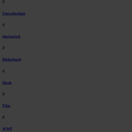
#
Umweltschutz
#
ökologisch
#
Bilderbuch
#
Mode
#
Film
#
WWF