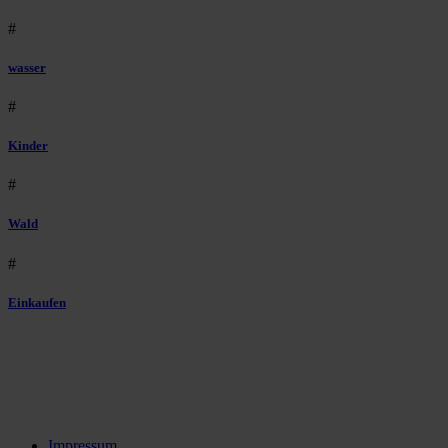
#
wasser
#
Kinder
#
Wald
#
Einkaufen
Impressum