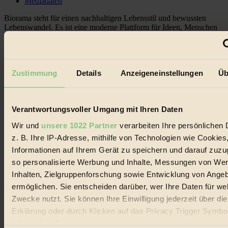
Mediadaten
Biorama steht für einen nachhaltigen Lebensstil und bewussten
Lebenswandel. Es ist eine moderne Plattform für Ideen, Menschen
und Produkte, ein Leitfaden im schnell wachsenden Markt des
Handels mit Bioprodukten, des Fair-Trade sowie der Branche
alternativer Energien.
Social Media
Zustimmung
Details
Anzeigeneinstellungen
Üb
22.601 Fans auf Facebook
3.415 Follower auf Twitter
Folge uns auf Instagram
Themen
Verantwortungsvoller Umgang mit Ihren Daten
#
Wir und
unsere 1022 Partner
verarbeiten Ihre persönlichen 
z. B. Ihre IP-Adresse, mithilfe von Technologien wie Cookies
Bio
Informationen auf Ihrem Gerät zu speichern und darauf zuzu
#
so personalisierte Werbung und Inhalte, Messungen von We
Inhalten, Zielgruppenforschung sowie Entwicklung von Ange
Nachhaltigkeit
ermöglichen. Sie entscheiden darüber, wer Ihre Daten für we
#
Zwecke nutzt. Sie können Ihre Einwilligung jederzeit über di
Erklärung oder durch Klicken auf das Privacy Trigger Symbo
Vegan
oder widerrufen