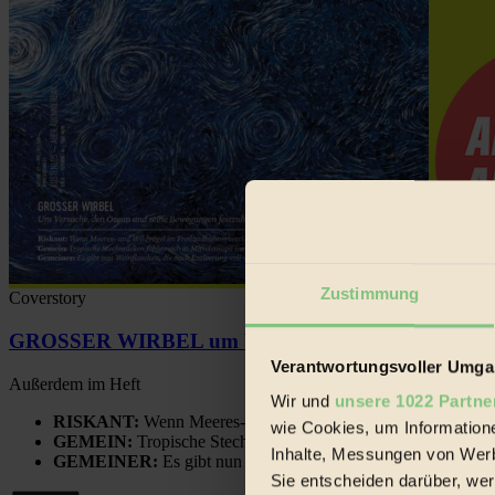
Zustimmung
Coverstory
GROSSER WIRBEL um Versuche, den Ozean und sein
Verantwortungsvoller Umgan
Außerdem im Heft
Wir und
unsere 1022 Partne
RISKANT:
Wenn Meeres- und Wildvögel im Freilandhühnerbe
wie Cookies, um Information
GEMEIN:
Tropische Stechmücken fühlen sich in Mitteleuropa
Inhalte, Messungen von Werb
GEMEINER:
Es gibt nun Weinflaschen, die nach Entleerung
Sie entscheiden darüber, wer