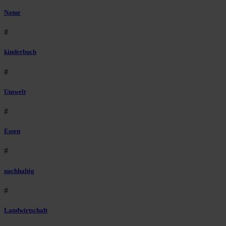
Natur
#
kinderbuch
#
Umwelt
#
Essen
#
nachhaltig
#
Landwirtschaft