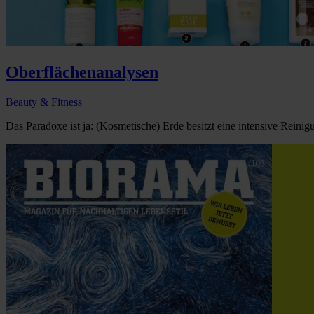
Oberflächenanalysen
Beauty & Fitness
Das Paradoxe ist ja: (Kosmetische) Erde besitzt eine intensive Reinigu