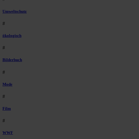
Umweltschutz
#
ökologisch
#
Bilderbuch
#
Mode
#
Film
#
WWF