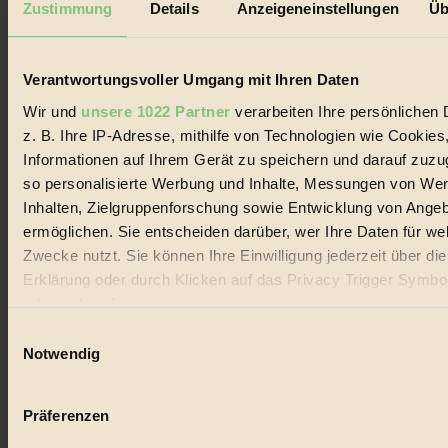
Zustimmung
Details
Anzeigeneinstellungen
Üb
Biorama steht für einen nachhaltigen Lebensstil und bewussten
Lebenswandel. Es ist eine moderne Plattform für Ideen, Menschen
und Produkte, ein Leitfaden im schnell wachsenden Markt des
Verantwortungsvoller Umgang mit Ihren Daten
Handels mit Bioprodukten, des Fair-Trade sowie der Branche
alternativer Energien.
Wir und
unsere 1022 Partner
verarbeiten Ihre persönlichen 
Social Media
z. B. Ihre IP-Adresse, mithilfe von Technologien wie Cookies
22.601 Fans auf Facebook
Informationen auf Ihrem Gerät zu speichern und darauf zuzu
3.415 Follower auf Twitter
so personalisierte Werbung und Inhalte, Messungen von We
Folge uns auf Instagram
Themen
Inhalten, Zielgruppenforschung sowie Entwicklung von Ange
#
ermöglichen. Sie entscheiden darüber, wer Ihre Daten für we
Zwecke nutzt. Sie können Ihre Einwilligung jederzeit über di
Bio
Erklärung oder durch Klicken auf das Privacy Trigger Symbo
#
oder widerrufen
Einwilligungsauswahl
Nachhaltigkeit
Wenn Sie es erlauben, würden wir auch gerne:
Notwendig
Informationen über Ihre geografische Lage erfassen, 
#
auf einige Meter genau sein können
Präferenzen
Vegan
Ihr Gerät durch aktives Scannen nach bestimmten 