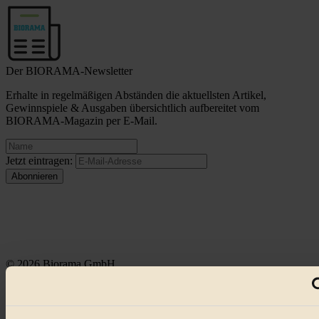
Der BIORAMA-Newsletter
Erhalte in regelmäßigen Abständen die aktuellsten Artikel,
Gewinnspiele & Ausgaben übersichtlich aufbereitet vom
BIORAMA-Magazin per E-Mail.
Jetzt eintragen:
© 2026 Biorama GmbH
Impressum & Disclaimer
Datenschutz
Mediadaten