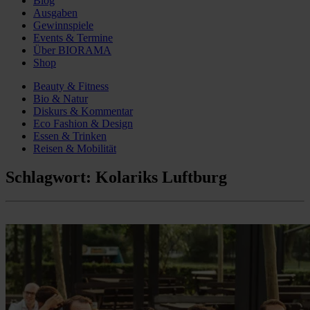
Blog
Ausgaben
Gewinnspiele
Events & Termine
Über BIORAMA
Shop
Beauty & Fitness
Bio & Natur
Diskurs & Kommentar
Eco Fashion & Design
Essen & Trinken
Reisen & Mobilität
Schlagwort:
Kolariks Luftburg