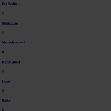
Eco Fashion
#
Illustration
#
Niederösterreich
#
klimawandel
#
Essen
#
Räder
#