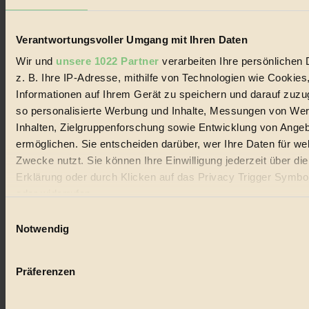
Lebenswandel. Es ist eine moderne Plattform für Ideen, Menschen
und Produkte, ein Leitfaden im schnell wachsenden Markt des
Handels mit Bioprodukten, des Fair-Trade sowie der Branche
Verantwortungsvoller Umgang mit Ihren Daten
alternativer Energien.
Wir und
unsere 1022 Partner
verarbeiten Ihre persönlichen 
Social Media
z. B. Ihre IP-Adresse, mithilfe von Technologien wie Cookies
22.601 Fans auf Facebook
3.415 Follower auf Twitter
Informationen auf Ihrem Gerät zu speichern und darauf zuzu
Folge uns auf Instagram
so personalisierte Werbung und Inhalte, Messungen von We
Themen
Inhalten, Zielgruppenforschung sowie Entwicklung von Ange
#
ermöglichen. Sie entscheiden darüber, wer Ihre Daten für we
Bio
Zwecke nutzt. Sie können Ihre Einwilligung jederzeit über di
Erklärung oder durch Klicken auf das Privacy Trigger Symbo
#
oder widerrufen
Nachhaltigkeit
Einwilligungsauswahl
Wenn Sie es erlauben, würden wir auch gerne:
Notwendig
#
Informationen über Ihre geografische Lage erfassen, 
auf einige Meter genau sein können
Vegan
Präferenzen
Ihr Gerät durch aktives Scannen nach bestimmten 
#
(Fingerprinting) identifizieren