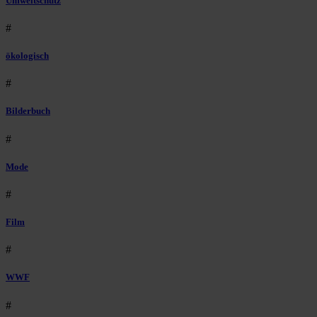
Umweltschutz
#
ökologisch
#
Bilderbuch
#
Mode
#
Film
#
WWF
#