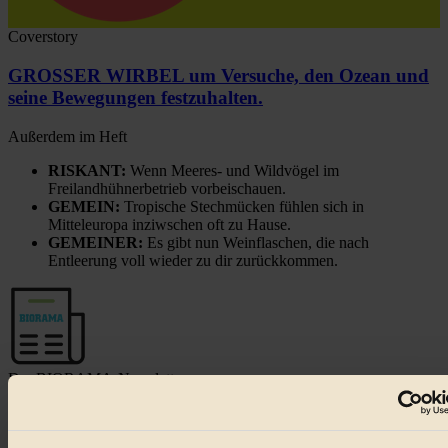
Coverstory
GROSSER WIRBEL um Versuche, den Ozean und
seine Bewegungen festzuhalten.
Außerdem im Heft
RISKANT:
Wenn Meeres- und Wildvögel im
Freilandhühnerbetrieb vorbeischauen.
GEMEIN:
Tropische Stechmücken fühlen sich in
Mitteleuropa inziwschen oft zu Hause.
GEMEINER:
Es gibt nun Weinflaschen, die nach
Entleerung voll wieder zu dir zurückkommen.
Der BIORAMA-Newsletter
Erhalte in regelmäßigen Abständen die aktuellsten Artikel,
Gewinnspiele & Ausgaben übersichtlich aufbereitet vom