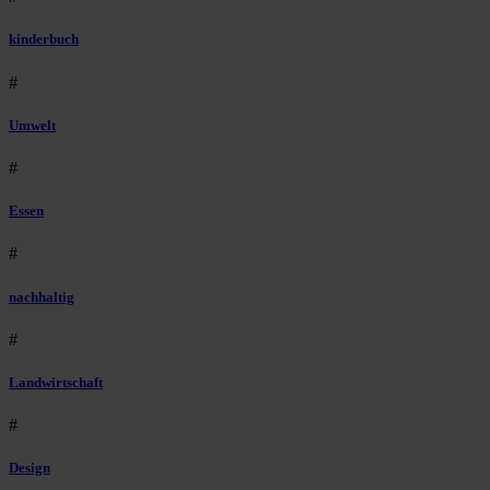
kinderbuch
#
Umwelt
#
Essen
#
nachhaltig
#
Landwirtschaft
#
Design