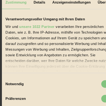
BIORAMA-Magazin per E-Mail.
Zustimmung
Details
Anzeigeneinstellungen
Über
Jetzt eintragen:
Verantwortungsvoller Umgang mit Ihren Daten
Wir und
unsere 1022 Partner
verarbeiten Ihre persönlichen
Daten, wie z. B. Ihre IP-Adresse, mithilfe von Technologien w
Cookies, um Informationen auf Ihrem Gerät zu speichern un
darauf zuzugreifen und so personalisierte Werbung und Inhal
© 2026 Biorama GmbH
Messungen von Werbung und Inhalten, Zielgruppenforschun
sowie Entwicklung von Angeboten zu ermöglichen. Sie
Impressum & Disclaimer
Datenschutz
entscheiden darüber, wer Ihre Daten für welche Zwecke nutzt
Mediadaten
können Ihre Einwilligung jederzeit über die Cookie-Erklärung
durch Klicken auf das Privacy Trigger Symbol ändern oder
Biorama steht für einen nachhaltigen Lebensstil und bewussten
Lebenswandel. Es ist eine moderne Plattform für Ideen, Menschen
widerrufen
Einwilligungsauswahl
und Produkte, ein Leitfaden im schnell wachsenden Markt des
Notwendig
Handels mit Bioprodukten, des Fair-Trade sowie der Branche
Wenn Sie es erlauben, würden wir auch gerne:
alternativer Energien.
Informationen über Ihre geografische Lage erfassen,
Social Media
Präferenzen
welche bis auf einige Meter genau sein können
22.601 Fans auf Facebook
3.415 Follower auf Twitter