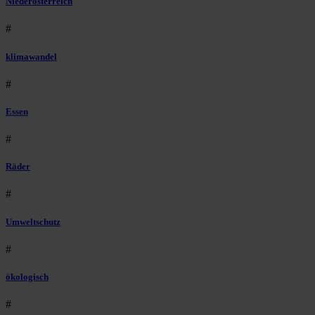
Niederösterreich
#
klimawandel
#
Essen
#
Räder
#
Umweltschutz
#
ökologisch
#