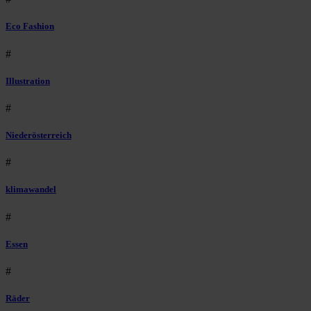
Eco Fashion
#
Illustration
#
Niederösterreich
#
klimawandel
#
Essen
#
Räder