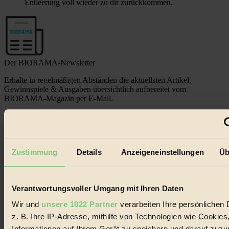
Entleerung voll wieder zu dir zurückkommen.
Der BIORAMA-Newsletter
Erhalte in regelmäßigen Abständen die aktuellsten Artikel,
Gewinnspiele & Ausgaben übersichtlich aufbereitet vom
BIORAMA-Magazin per E-Mail.
Jetzt eintragen:
Zustimmung
Details
Anzeigeneinstellungen
Üb
Verantwortungsvoller Umgang mit Ihren Daten
© 2026 Biorama GmbH
Wir und
unsere 1022 Partner
verarbeiten Ihre persönlichen 
z. B. Ihre IP-Adresse, mithilfe von Technologien wie Cookies
Impressum & Disclaimer
Datenschutz
Informationen auf Ihrem Gerät zu speichern und darauf zuzu