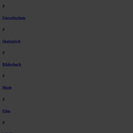
#
Umweltschutz
#
ökologisch
#
Bilderbuch
#
Mode
#
Film
#