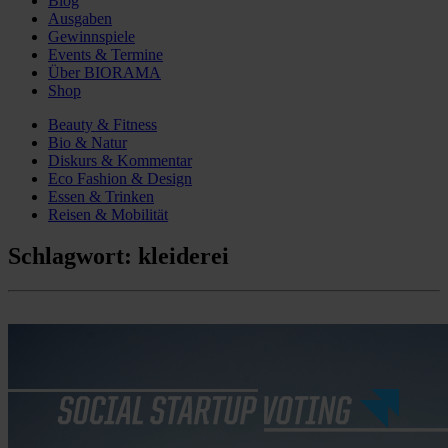
Blog
Ausgaben
Gewinnspiele
Events & Termine
Über BIORAMA
Shop
Beauty & Fitness
Bio & Natur
Diskurs & Kommentar
Eco Fashion & Design
Essen & Trinken
Reisen & Mobilität
Schlagwort:
kleiderei