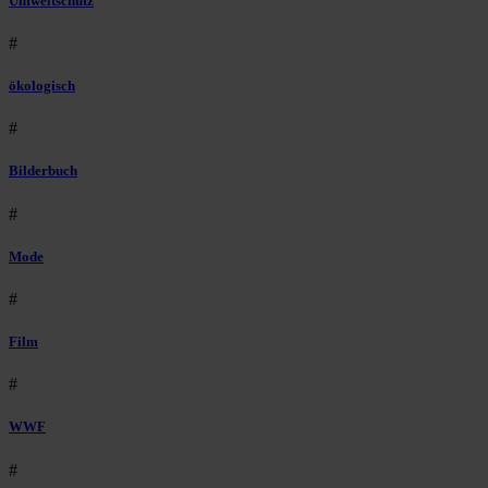
Umweltschutz
#
ökologisch
#
Bilderbuch
#
Mode
#
Film
#
WWF
#