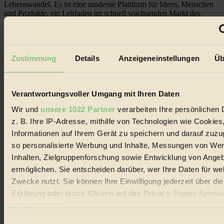
Lebenswandel. Es ist eine moderne Plattform für Ideen, Menschen
und Produkte, ein Leitfaden im schnell wachsenden Markt des
Handels mit Bioprodukten, des Fair-Trade sowie der Branche
alternativer Energien.
Social Media
22.601 Fans auf Facebook
Zustimmung
Details
Anzeigeneinstellungen
Üb
3.415 Follower auf Twitter
Folge uns auf Instagram
Themen
#
Verantwortungsvoller Umgang mit Ihren Daten
Wir und
unsere 1022 Partner
verarbeiten Ihre persönlichen 
Bio
z. B. Ihre IP-Adresse, mithilfe von Technologien wie Cookies
#
Informationen auf Ihrem Gerät zu speichern und darauf zuzu
so personalisierte Werbung und Inhalte, Messungen von We
Nachhaltigkeit
Inhalten, Zielgruppenforschung sowie Entwicklung von Ange
ermöglichen. Sie entscheiden darüber, wer Ihre Daten für we
#
Zwecke nutzt. Sie können Ihre Einwilligung jederzeit über di
Vegan
Erklärung oder durch Klicken auf das Privacy Trigger Symbo
oder widerrufen
#
Einwilligungsauswahl