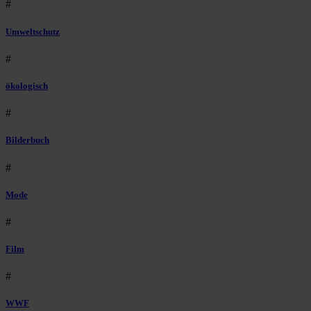
#
Umweltschutz
#
ökologisch
#
Bilderbuch
#
Mode
#
Film
#
WWF