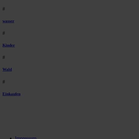
#
wasser
#
Kinder
#
Wald
#
Einkaufen
Impressum