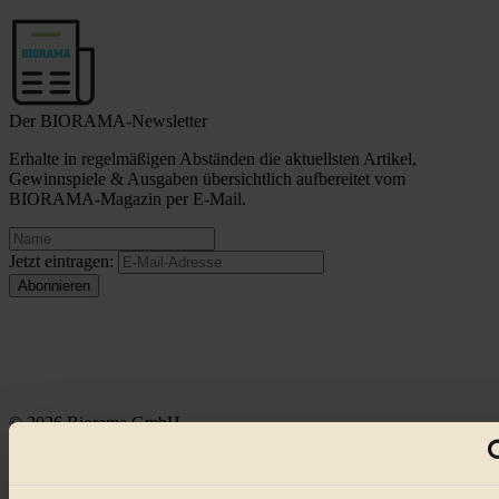
Der BIORAMA-Newsletter
Erhalte in regelmäßigen Abständen die aktuellsten Artikel,
Gewinnspiele & Ausgaben übersichtlich aufbereitet vom
BIORAMA-Magazin per E-Mail.
Jetzt eintragen:
© 2026 Biorama GmbH
Impressum & Disclaimer
Datenschutz