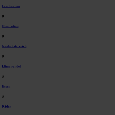
Eco Fashion
#
Illustration
#
Niederösterreich
#
klimawandel
#
Essen
#
Räder