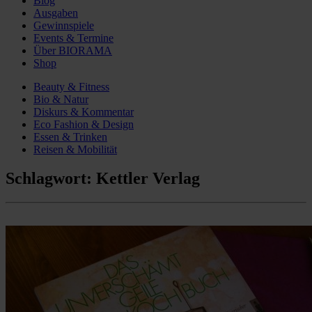
Blog
Ausgaben
Gewinnspiele
Events & Termine
Über BIORAMA
Shop
Beauty & Fitness
Bio & Natur
Diskurs & Kommentar
Eco Fashion & Design
Essen & Trinken
Reisen & Mobilität
Schlagwort:
Kettler Verlag