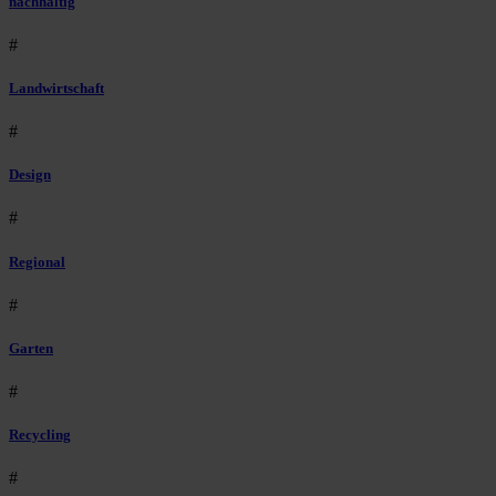
nachhaltig
#
Landwirtschaft
#
Design
#
Regional
#
Garten
#
Recycling
#