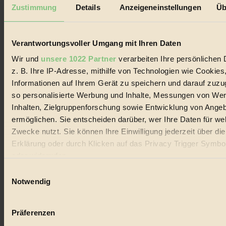
Mediadaten
Zustimmung
Details
Anzeigeneinstellungen
Üb
Biorama steht für einen nachhaltigen Lebensstil und bewussten
Lebenswandel. Es ist eine moderne Plattform für Ideen, Menschen
und Produkte, ein Leitfaden im schnell wachsenden Markt des
Verantwortungsvoller Umgang mit Ihren Daten
Handels mit Bioprodukten, des Fair-Trade sowie der Branche
alternativer Energien.
Wir und
unsere 1022 Partner
verarbeiten Ihre persönlichen 
z. B. Ihre IP-Adresse, mithilfe von Technologien wie Cookies
Social Media
22.601 Fans auf Facebook
Informationen auf Ihrem Gerät zu speichern und darauf zuzu
3.415 Follower auf Twitter
so personalisierte Werbung und Inhalte, Messungen von We
Folge uns auf Instagram
Inhalten, Zielgruppenforschung sowie Entwicklung von Ange
Themen
#
ermöglichen. Sie entscheiden darüber, wer Ihre Daten für we
Zwecke nutzt. Sie können Ihre Einwilligung jederzeit über di
Bio
Erklärung oder durch Klicken auf das Privacy Trigger Symbo
oder widerrufen
#
Einwilligungsauswahl
Nachhaltigkeit
Wenn Sie es erlauben, würden wir auch gerne:
Notwendig
Informationen über Ihre geografische Lage erfassen, 
#
auf einige Meter genau sein können
Präferenzen
Vegan
Ihr Gerät durch aktives Scannen nach bestimmten 