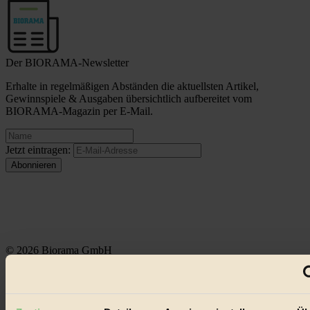
Der BIORAMA-Newsletter
Erhalte in regelmäßigen Abständen die aktuellsten Artikel,
Gewinnspiele & Ausgaben übersichtlich aufbereitet vom
BIORAMA-Magazin per E-Mail.
Jetzt eintragen:
© 2026 Biorama GmbH
Impressum & Disclaimer
Datenschutz
Mediadaten