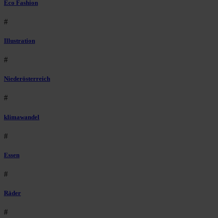
Eco Fashion
#
Illustration
#
Niederösterreich
#
klimawandel
#
Essen
#
Räder
#