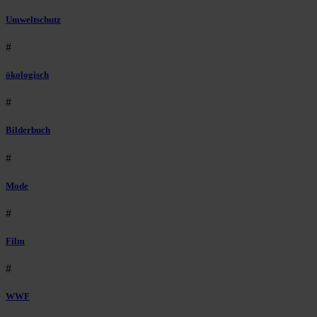
Umweltschutz
#
ökologisch
#
Bilderbuch
#
Mode
#
Film
#
WWF