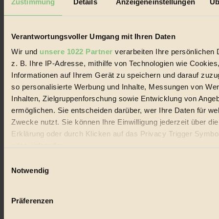
Zustimmung
Details
Anzeigeneinstellungen
Üb
Biorama steht für einen nachhaltigen Lebensstil und bewussten
Lebenswandel. Es ist eine moderne Plattform für Ideen, Menschen
und Produkte, ein Leitfaden im schnell wachsenden Markt des
Handels mit Bioprodukten, des Fair-Trade sowie der Branche
Verantwortungsvoller Umgang mit Ihren Daten
alternativer Energien.
Wir und
unsere 1022 Partner
verarbeiten Ihre persönlichen 
Social Media
z. B. Ihre IP-Adresse, mithilfe von Technologien wie Cookies
22.601 Fans auf Facebook
Informationen auf Ihrem Gerät zu speichern und darauf zuzu
3.415 Follower auf Twitter
Folge uns auf Instagram
so personalisierte Werbung und Inhalte, Messungen von We
Themen
Inhalten, Zielgruppenforschung sowie Entwicklung von Ange
#
ermöglichen. Sie entscheiden darüber, wer Ihre Daten für we
Zwecke nutzt. Sie können Ihre Einwilligung jederzeit über di
Bio
Erklärung oder durch Klicken auf das Privacy Trigger Symbo
#
oder widerrufen
Einwilligungsauswahl
Nachhaltigkeit
Wenn Sie es erlauben, würden wir auch gerne:
Notwendig
#
Informationen über Ihre geografische Lage erfassen, 
auf einige Meter genau sein können
Vegan
Präferenzen
Ihr Gerät durch aktives Scannen nach bestimmten 
(Fingerprinting) identifizieren