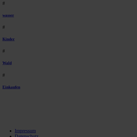
#
wasser
#
Kinder
#
Wald
#
Einkaufen
Impressum
Datenschutz