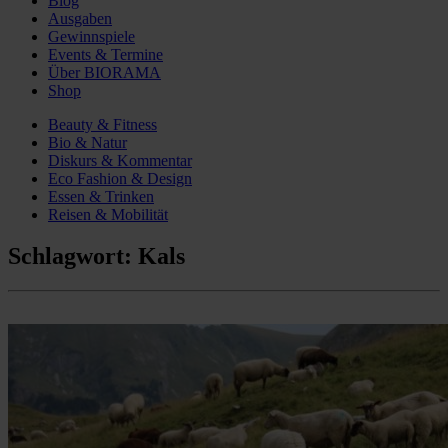
Blog
Ausgaben
Gewinnspiele
Events & Termine
Über BIORAMA
Shop
Beauty & Fitness
Bio & Natur
Diskurs & Kommentar
Eco Fashion & Design
Essen & Trinken
Reisen & Mobilität
Schlagwort:
Kals