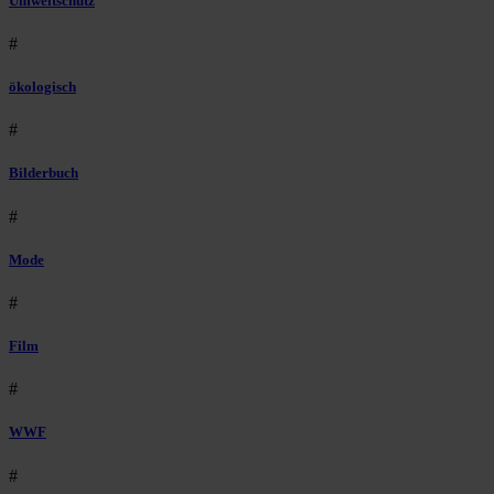
Umweltschutz
#
ökologisch
#
Bilderbuch
#
Mode
#
Film
#
WWF
#