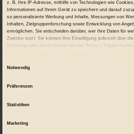
z. B. Ihre IP-Adresse, mithilfe von Technologien wie Cookies
Lebensmittel
Informationen auf Ihrem Gerät zu speichern und darauf zuzu
#
so personalisierte Werbung und Inhalte, Messungen von We
Inhalten, Zielgruppenforschung sowie Entwicklung von Ange
Natur
ermöglichen. Sie entscheiden darüber, wer Ihre Daten für we
Zwecke nutzt. Sie können Ihre Einwilligung jederzeit über di
#
Erklärung oder durch Klicken auf das Privacy Trigger Symbo
kinderbuch
oder widerrufen
Einwilligungsauswahl
#
Wenn Sie es erlauben, würden wir auch gerne:
Notwendig
Umwelt
Informationen über Ihre geografische Lage erfassen, 
auf einige Meter genau sein können
#
Präferenzen
Ihr Gerät durch aktives Scannen nach bestimmten 
(Fingerprinting) identifizieren
Essen
Statistiken
Erfahren Sie mehr darüber, wie Ihre persönlichen Daten verar
#
werden, und legen Sie Ihre Präferenzen im
Abschnitt Einzel
fest.
nachhaltig
Marketing
#
BIORAMA.eu verwendet Cookies