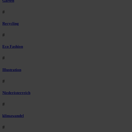
Garten
#
Recycling
#
Eco Fashion
#
Illustration
#
Niederösterreich
#
klimawandel
#