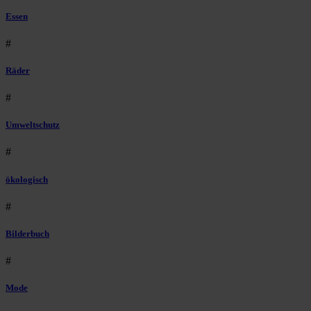
Essen
#
Räder
#
Umweltschutz
#
ökologisch
#
Bilderbuch
#
Mode