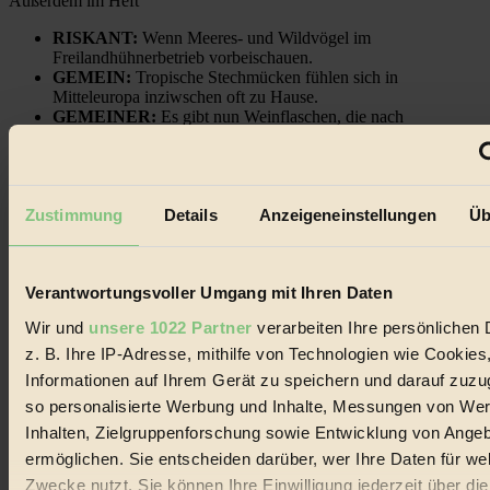
Außerdem im Heft
RISKANT:
Wenn Meeres- und Wildvögel im
Freilandhühnerbetrieb vorbeischauen.
GEMEIN:
Tropische Stechmücken fühlen sich in
Mitteleuropa inziwschen oft zu Hause.
GEMEINER:
Es gibt nun Weinflaschen, die nach
Entleerung voll wieder zu dir zurückkommen.
Zustimmung
Details
Anzeigeneinstellungen
Üb
Der BIORAMA-Newsletter
Verantwortungsvoller Umgang mit Ihren Daten
Erhalte in regelmäßigen Abständen die aktuellsten Artikel,
Gewinnspiele & Ausgaben übersichtlich aufbereitet vom
Wir und
unsere 1022 Partner
verarbeiten Ihre persönlichen 
BIORAMA-Magazin per E-Mail.
z. B. Ihre IP-Adresse, mithilfe von Technologien wie Cookies
Informationen auf Ihrem Gerät zu speichern und darauf zuzu
Jetzt eintragen:
so personalisierte Werbung und Inhalte, Messungen von We
Inhalten, Zielgruppenforschung sowie Entwicklung von Ange
ermöglichen. Sie entscheiden darüber, wer Ihre Daten für we
Zwecke nutzt. Sie können Ihre Einwilligung jederzeit über di