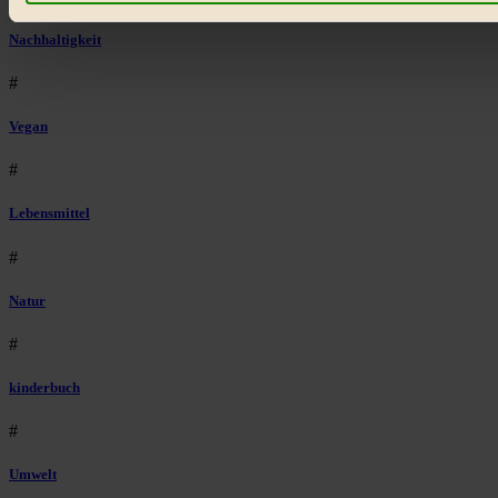
Bist du damit einverstanden?
Nachhaltigkeit
#
Vegan
#
Lebensmittel
#
Natur
#
kinderbuch
#
Umwelt