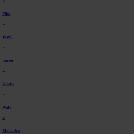
#
Film
#
WWF
#
wasser
#
Kinder
#
Wald
#
Einkaufen