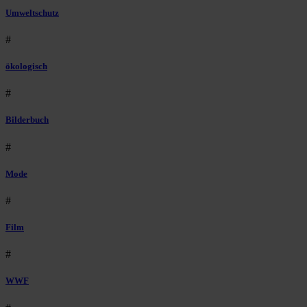
Umweltschutz
#
ökologisch
#
Bilderbuch
#
Mode
#
Film
#
WWF