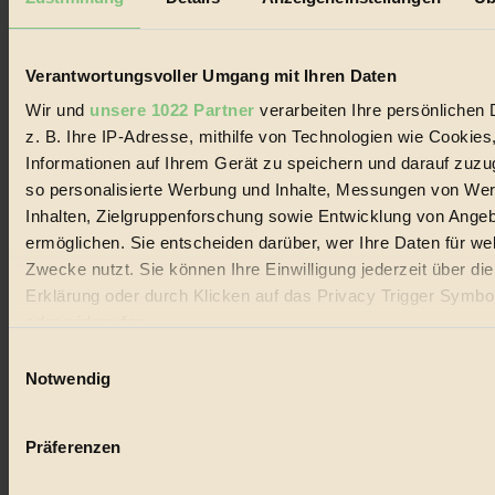
Biorama steht für einen nachhaltigen Lebensstil und bewussten
Lebenswandel. Es ist eine moderne Plattform für Ideen, Menschen
und Produkte, ein Leitfaden im schnell wachsenden Markt des
Handels mit Bioprodukten, des Fair-Trade sowie der Branche
Verantwortungsvoller Umgang mit Ihren Daten
alternativer Energien.
Wir und
unsere 1022 Partner
verarbeiten Ihre persönlichen 
Social Media
z. B. Ihre IP-Adresse, mithilfe von Technologien wie Cookies
22.601 Fans auf Facebook
Informationen auf Ihrem Gerät zu speichern und darauf zuzu
3.415 Follower auf Twitter
Folge uns auf Instagram
so personalisierte Werbung und Inhalte, Messungen von We
Themen
Inhalten, Zielgruppenforschung sowie Entwicklung von Ange
#
ermöglichen. Sie entscheiden darüber, wer Ihre Daten für we
Zwecke nutzt. Sie können Ihre Einwilligung jederzeit über di
Bio
Erklärung oder durch Klicken auf das Privacy Trigger Symbo
#
oder widerrufen
Einwilligungsauswahl
Nachhaltigkeit
Wenn Sie es erlauben, würden wir auch gerne:
Notwendig
#
Informationen über Ihre geografische Lage erfassen, 
auf einige Meter genau sein können
Vegan
Präferenzen
Ihr Gerät durch aktives Scannen nach bestimmten 
#
(Fingerprinting) identifizieren