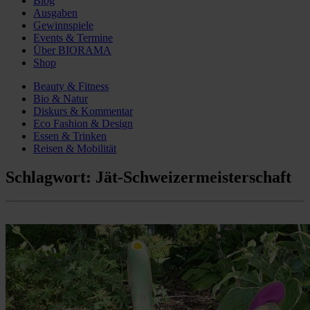
Blog
Ausgaben
Gewinnspiele
Events & Termine
Über BIORAMA
Shop
Beauty & Fitness
Bio & Natur
Diskurs & Kommentar
Eco Fashion & Design
Essen & Trinken
Reisen & Mobilität
Schlagwort:
Jät-Schweizermeisterschaft