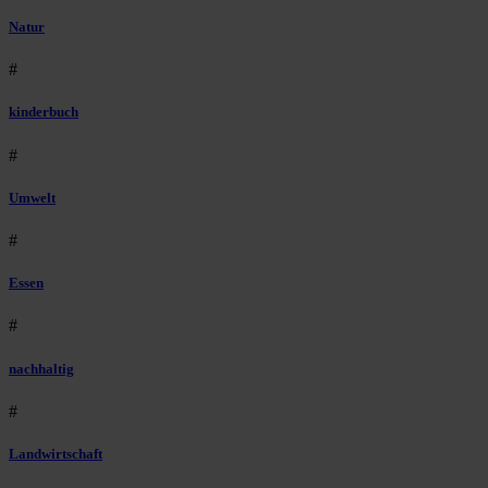
Natur
#
kinderbuch
#
Umwelt
#
Essen
#
nachhaltig
#
Landwirtschaft