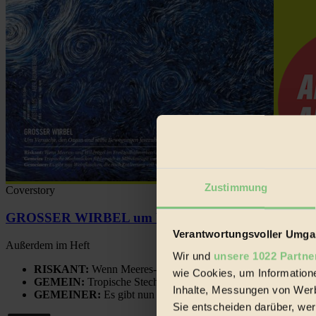
Zustimmung
Coverstory
GROSSER WIRBEL um Versuche, den Ozean und sein
Verantwortungsvoller Umgan
Außerdem im Heft
Wir und
unsere 1022 Partne
RISKANT:
Wenn Meeres- und Wildvögel im Freilandhühnerbe
wie Cookies, um Information
GEMEIN:
Tropische Stechmücken fühlen sich in Mitteleuropa
Inhalte, Messungen von Werb
GEMEINER:
Es gibt nun Weinflaschen, die nach Entleerung
Sie entscheiden darüber, wer